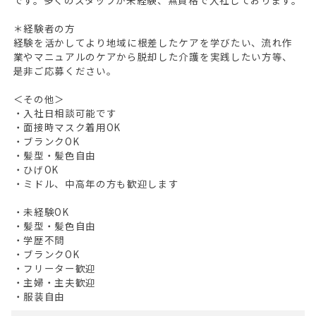
です。多くのスタッフが未経験、無資格で入社しております。
＊経験者の方
経験を活かしてより地域に根差したケアを学びたい、流れ作
業やマニュアルのケアから脱却した介護を実践したい方等、
是非ご応募ください。
＜その他＞
HOME
・入社日相談可能です
・面接時マスク着用OK
無料会員登録
・ブランクOK
・髪型・髪色自由
ログイン
・ひげOK
・ミドル、中高年の方も歓迎します
キープした求人
0
・未経験OK
最近見た求人
・髪型・髪色自由
・学歴不問
お問い合わせ
・ブランクOK
・フリーター歓迎
掲載希望の方へ
・主婦・主夫歓迎
・服装自由