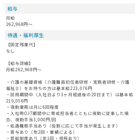
給与
月給
262,968円～
待遇・福利厚生
【固定残業代】
なし
【給与詳細】
月給262,968円～
・介護の基礎資格（介護職員初任者研修・実務者研修・介護
福祉士）をお持ちの方は基本給223,076円
・試用期間中（入社日より3ヶ月経過後の20日まで）は基本給
210,056円
・夜勤業務は月に6回程度
・入社時OJT期間中に育成担当者とともに夜勤に従事した場
合、夜勤手当3,000円/回
・処遇職務手当あり（役割に応じて手当が発生します）
・賞与あり（年2回・業績による）
・昇給制度あり（年1回・規程あり）