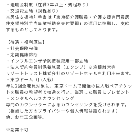
・退職金制度（在職3年以上・規程あり）
・交通費支給（規程あり）
※居住支援特別手当は「東京都介護職員・介護支援専門員居
住支援特別手当事業補助金交付要綱」の運用に準拠し、支給
するものとしております。
【待遇・福利厚生】
・社会保険完備
・定期健康診断
・インフルエンザ予防接種費用一部支給
・法人契約会員制保養施設（エクシブ）※箱根離宮等
リゾートトラスト株式会社のリゾートホテルを利用出来ます。
・東京ドーム（巨人戦）
年に2回全職員対象に、東京ドームで開催の巨人戦ペアチケッ
トを職員の希望者で抽選を行い、当選した職員にプレゼント
・メンタルヘルスカウンセリング
専門のカウンセラーによるカウンセリングを受けられます。
（相談した方のプライバシーや個人情報は護られます）
他、お年玉企画等。
※副業不可