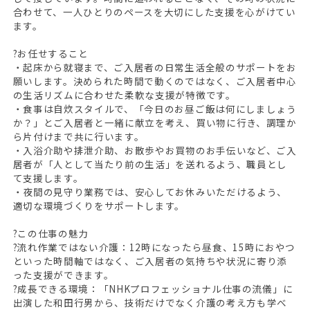
合わせて、一人ひとりのペースを大切にした支援を心がけてい
ます。
?お任せすること
・起床から就寝まで、ご入居者の日常生活全般のサポートをお
願いします。決められた時間で動くのではなく、ご入居者中心
の生活リズムに合わせた柔軟な支援が特徴です。
・食事は自炊スタイルで、「今日のお昼ご飯は何にしましょう
か？」とご入居者と一緒に献立を考え、買い物に行き、調理か
ら片付けまで共に行います。
・入浴介助や排泄介助、お散歩やお買物のお手伝いなど、ご入
居者が「人として当たり前の生活」を送れるよう、職員とし
て支援します。
・夜間の見守り業務では、安心してお休みいただけるよう、
適切な環境づくりをサポートします。
?この仕事の魅力
?流れ作業ではない介護：12時になったら昼食、15時におやつ
といった時間軸ではなく、ご入居者の気持ちや状況に寄り添
った支援ができます。
?成長できる環境：「NHKプロフェッショナル仕事の流儀」に
出演した和田行男から、技術だけでなく介護の考え方も学べ