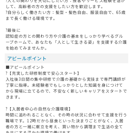
?人との関わりを大切にしたい方：接客やサービス経験を活か
して、高齢者の方の支援をしたい方を歓迎します。
?自分らしく働きたい方：髪型・髪色自由、服装自由で、65歳
まで長く働ける環境です。
?最後に
認知症の方との関わり方や介護の基本をしっかり学べるグル
ープホームで、あなたも「人として生きる姿」を支援する介護
を始めてみませんか。
アピールポイント
■アピールポイント
?【充実した研修制度で安心スタート】
入社後3日間の集中研修で介護の基礎から実技まで専門講師が
丁寧に指導。未経験者でもしっかりとした知識を身につけて
から現場に立てるので、不安なく新しいキャリアをスタートで
きます。
?【入居者中心の自然な介護環境】
時間に追われることなく、その時の状況に合わせて支援を行う
職場です。12時だから昼食といった決まりごとがなく、入居
者の方と一緒に献立を考え、買い物から調理まで生活の全て
を共にする温かな環境で働けます。