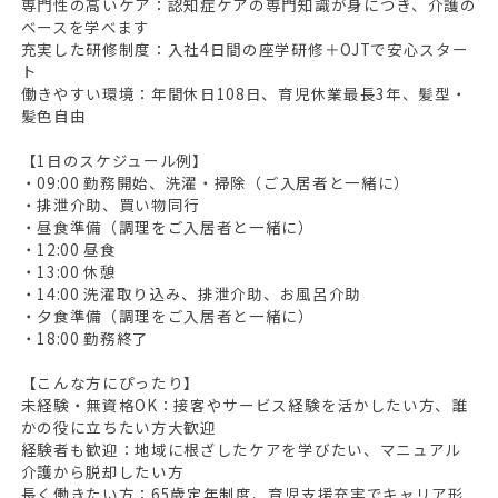
専門性の高いケア：認知症ケアの専門知識が身につき、介護の
ベースを学べます
充実した研修制度：入社4日間の座学研修＋OJTで安心スター
ト
働きやすい環境：年間休日108日、育児休業最長3年、髪型・
髪色自由
【1日のスケジュール例】
・09:00 勤務開始、洗濯・掃除（ご入居者と一緒に）
・排泄介助、買い物同行
・昼食準備（調理をご入居者と一緒に）
・12:00 昼食
・13:00 休憩
・14:00 洗濯取り込み、排泄介助、お風呂介助
・夕食準備（調理をご入居者と一緒に）
・18:00 勤務終了
【こんな方にぴったり】
未経験・無資格OK：接客やサービス経験を活かしたい方、誰
かの役に立ちたい方大歓迎
経験者も歓迎：地域に根ざしたケアを学びたい、マニュアル
介護から脱却したい方
長く働きたい方：65歳定年制度、育児支援充実でキャリア形