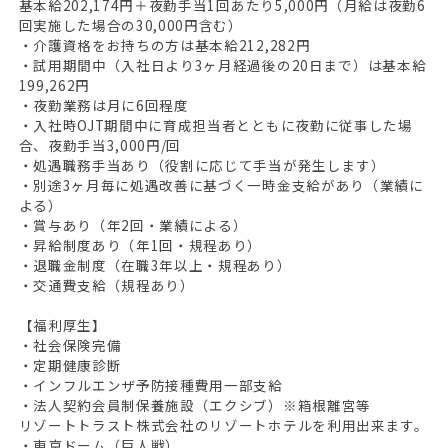
基本給202,174円＋夜勤手当1回あたり5,000円（月給は夜勤6
回実施した場合の30,000円含む）
・介護資格をお持ちの方は基本給212,282円
・試用期間中（入社日より3ヶ月経過後の20日まで）は基本給
199,262円
・夜勤業務は月に6回程度
・入社時OJT期間中に育成担当者とともに夜勤に従事した場
合、夜勤手当3,000円/回
・処遇職務手当あり（役割に応じて手当が発生します）
・別途3ヶ月毎に処遇改善に基づく一時金支給があり（業績に
よる）
・賞与あり（年2回・業績による）
・昇給制度あり（年1回・規程あり）
・退職金制度（在職3年以上・規程あり）
・交通費支給（規程あり）
【福利厚生】
・社会保険完備
・定期健康診断
・インフルエンザ予防接種費用一部支給
・法人契約会員制保養施設（エクシブ）※箱根離宮等
リゾートトラスト株式会社のリゾートホテルを利用出来ます。
・東京ドーム（巨人戦）