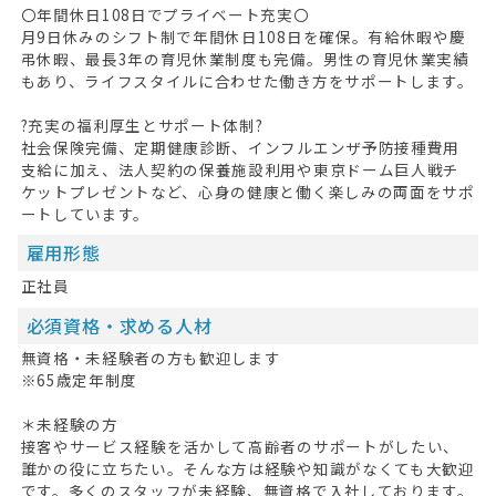
〇年間休日108日でプライベート充実〇
月9日休みのシフト制で年間休日108日を確保。有給休暇や慶
弔休暇、最長3年の育児休業制度も完備。男性の育児休業実績
もあり、ライフスタイルに合わせた働き方をサポートします。
?充実の福利厚生とサポート体制?
社会保険完備、定期健康診断、インフルエンザ予防接種費用
支給に加え、法人契約の保養施設利用や東京ドーム巨人戦チ
ケットプレゼントなど、心身の健康と働く楽しみの両面をサポ
ートしています。
HOME
雇用形態
無料会員登録
正社員
必須資格・求める人材
ログイン
無資格・未経験者の方も歓迎します
キープした求人
0
※65歳定年制度
最近見た求人
＊未経験の方
接客やサービス経験を活かして高齢者のサポートがしたい、
お問い合わせ
誰かの役に立ちたい。そんな方は経験や知識がなくても大歓迎
です。多くのスタッフが未経験、無資格で入社しております。