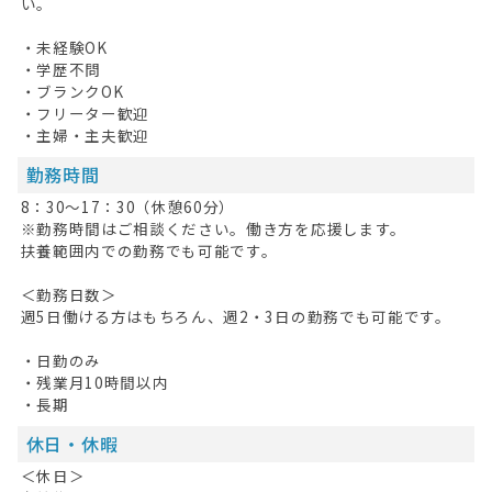
HOME
い。
無料会員登録
・未経験OK
・学歴不問
・ブランクOK
ログイン
・フリーター歓迎
・主婦・主夫歓迎
キープした求人
0
勤務時間
最近見た求人
8：30～17：30（休憩60分）
※勤務時間はご相談ください。働き方を応援します。
お問い合わせ
扶養範囲内での勤務でも可能です。
掲載希望の方へ
＜勤務日数＞
週5日働ける方はもちろん、週2・3日の勤務でも可能です。
・日勤のみ
・残業月10時間以内
・長期
休日・休暇
＜休日＞