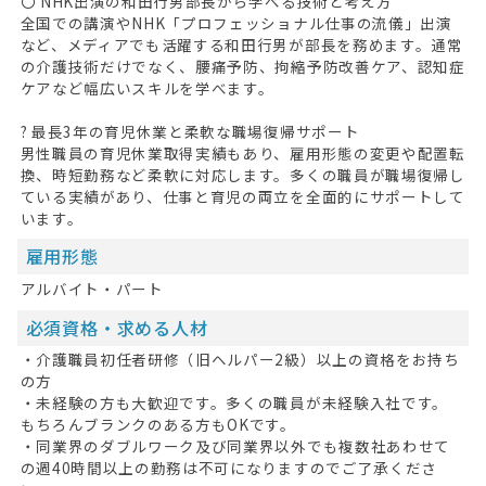
〇 NHK出演の和田行男部長から学べる技術と考え方
全国での講演やNHK「プロフェッショナル仕事の流儀」出演
など、メディアでも活躍する和田行男が部長を務めます。通常
の介護技術だけでなく、腰痛予防、拘縮予防改善ケア、認知症
ケアなど幅広いスキルを学べます。
? 最長3年の育児休業と柔軟な職場復帰サポート
男性職員の育児休業取得実績もあり、雇用形態の変更や配置転
換、時短勤務など柔軟に対応します。多くの職員が職場復帰し
ている実績があり、仕事と育児の両立を全面的にサポートして
います。
雇用形態
アルバイト・パート
必須資格・求める人材
・介護職員初任者研修（旧ヘルパー2級）以上の資格をお持ち
の方
・未経験の方も大歓迎です。多くの職員が未経験入社です。
もちろんブランクのある方もOKです。
・同業界のダブルワーク及び同業界以外でも複数社あわせて
の週40時間以上の勤務は不可になりますのでご了承くださ