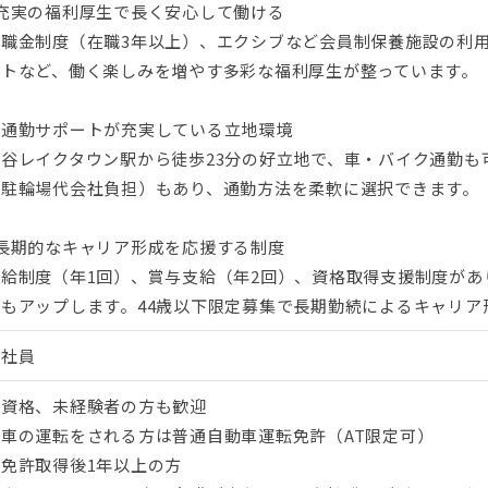
?充実の福利厚生で長く安心して働ける
退職金制度（在職3年以上）、エクシブなど会員制保養施設の利
ントなど、働く楽しみを増やす多彩な福利厚生が整っています。
〇通勤サポートが充実している立地環境
越谷レイクタウン駅から徒歩23分の好立地で、車・バイク通勤も
（駐輪場代会社負担）もあり、通勤方法を柔軟に選択できます。
?長期的なキャリア形成を応援する制度
昇給制度（年1回）、賞与支給（年2回）、資格取得支援制度があ
給もアップします。44歳以下限定募集で長期勤続によるキャリア
正社員
無資格、未経験者の方も歓迎
・車の運転をされる方は普通自動車運転免許（AT限定可）
※免許取得後1年以上の方