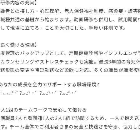
【研修内容の充実】
高齢者との接し方・心理理解、老人保健福祉制度、感染症・虐害
全職種共通の基礎から始まります。動画研修も併用し、試用期間
心して現場に立てる」ことを大切にした、手厚い体制です。
【長く働ける環境】
健康管理のバックアップとして、定期健康診断やインフルエンザ
スカウンセリングやストレスチェックも実施。最長3年間の育児
勤務形態の変更や時短勤務など柔軟に対応。多くの職員が職場復
?あなたの成長を全力でサポートする職場環境?
:.｡ ｡.:*･ﾟ?.｡.:*・ﾟ ?.｡.:*・ﾟ ?.｡.:*・ﾟ
3人1組のチームワークで安心して働ける
介護職員2人と看護師1人の3人1組で訪問するため、一人で抱え
ます。チーム全体でご利用者さまの安全と快適さを守る、協力し