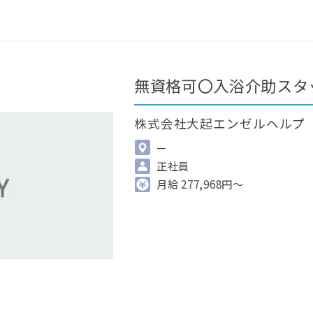
0
最近見た求人
掲載希望の方へ
無資格可〇入浴介助スタ
株式会社大起エンゼルヘルプ
—
正社員
月給 277,968円～