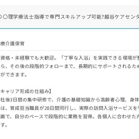
り〇理学療法士指導で専門スキルアップ可能?越谷ケアセン
医療介護保育
無資格・未経験でも大歓迎。「丁寧な入浴」を実践できる環境が
から、その後の段階的フォローまで、長期的にサポートされるた
とができます。
【キャリア形成の仕組み】
入社後3日間の集中研修で、介護の基礎知識から高齢者心理、身
では、育成担当職員が28日間同行し、実際の訪問入浴サービスを
計画で、自分のペースで段階的に業務を習得。各個人に合わせた
ます。