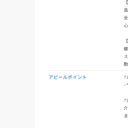
アピールポイント
･*
?