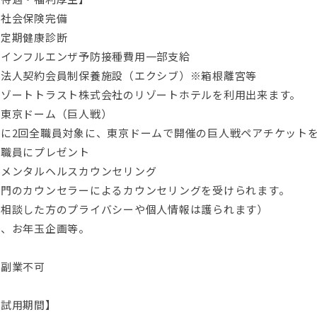
・社会保険完備
・定期健康診断
・インフルエンザ予防接種費用一部支給
・法人契約会員制保養施設（エクシブ）※箱根離宮等
リゾートトラスト株式会社のリゾートホテルを利用出来ます。
・東京ドーム（巨人戦）
年に2回全職員対象に、東京ドームで開催の巨人戦ペアチケット
た職員にプレゼント
・メンタルヘルスカウンセリング
専門のカウンセラーによるカウンセリングを受けられます。
（相談した方のプライバシーや個人情報は護られます）
他、お年玉企画等。
※副業不可
【試用期間】