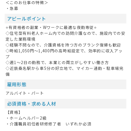
＜このお仕事の特徴＞
・急募
アピールポイント
⭐有資格者の副業・Wワークに最適な夜勤専従⭐
◇住宅型有料老人ホーム内での訪問介護なので、施設内での安
定した業務環境
◇経験不問なので、介護資格を持つ方のブランク復帰も歓迎
◇時給1,050円～1,400円の高時給設定で、効率的に収入アッ
プ
◇週1～2日の勤務で、本業との両立がしやすい働き方
◇近鉄桑名駅から車5分の好立地で、マイカー通勤・駐車場完
備
雇用形態
アルバイト・パート
必須資格・求める人材
【資格】
・ホームヘルパー2級
・介護職員初任者研修修了者 いずれか必須