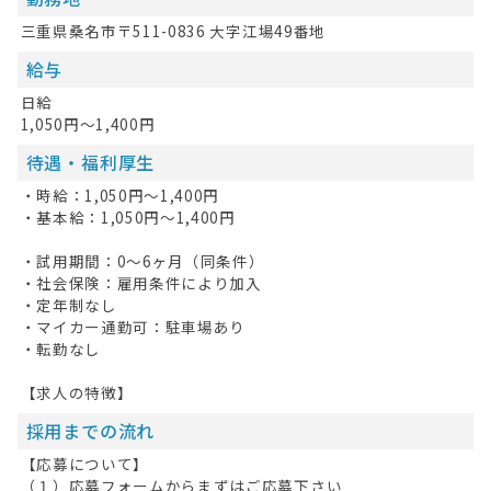
三重県桑名市〒511-0836 大字江場49番地
給与
日給
1,050円～1,400円
待遇・福利厚生
・時給：1,050円～1,400円
HOME
・基本給：1,050円～1,400円
無料会員登録
・試用期間：0～6ヶ月（同条件）
・社会保険：雇用条件により加入
ログイン
・定年制なし
・マイカー通勤可：駐車場あり
・転勤なし
キープした求人
0
【求人の特徴】
最近見た求人
採用までの流れ
お問い合わせ
【応募について】
（１）応募フォームからまずはご応募下さい
掲載希望の方へ