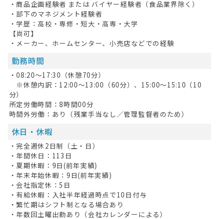
・商品企画経験者 または バイヤー経験者（食品業界除く）
・部下のマネジメント経験者
・学歴：高校・専修・短大・高専・大学
【尚可】
・メーカー、ホームセンター、小売店などでの経験
勤務時間
・08:20〜17:30（休憩70分）
※休憩内訳：12:00〜13:00（60分）、15:00〜15:10（10
分）
所定労働時間：8時間00分
時間外労働：あり（残業手当なし／管理監督者のため）
休日・休暇
・完全週休2日制（土・日）
・年間休日：113日
・夏期休暇：9日(前年実績)
・年末年始休暇：9日(前年実績)
・会社指定休：5日
・有給休暇：入社半年経過時点で10日付与
・繁忙期はシフト制となる場合あり
・年数回土曜出勤あり（会社カレンダーによる）