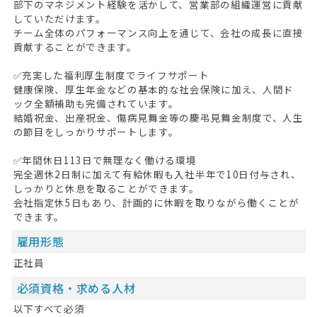
部下のマネジメント経験を活かして、営業部の組織運営に貢献
していただけます。
チーム全体のパフォーマンス向上を通じて、会社の成長に直接
貢献することができます。
✅充実した福利厚生制度でライフサポート
健康保険、厚生年金などの基本的な社会保険に加え、人間ド
HOME
ック全額補助も完備されています。
結婚祝金、出産祝金、傷病見舞金等の慶弔見舞金制度で、人生
無料会員登録
の節目をしっかりサポートします。
ログイン
✅年間休日113日で無理なく働ける環境
完全週休2日制に加えて有給休暇も入社半年で10日付与され、
しっかりと休息を取ることができます。
キープした求人
0
会社指定休5日もあり、計画的に休暇を取りながら働くことが
できます。
最近見た求人
雇用形態
お問い合わせ
正社員
掲載希望の方へ
必須資格・求める人材
以下すべて必須