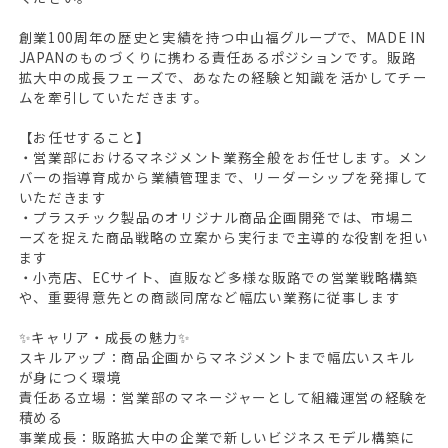
創業100周年の歴史と実績を持つ中山福グループで、MADE IN
JAPANのものづくりに携わる責任あるポジションです。販路
拡大中の成長フェーズで、あなたの経験と知識を活かしてチー
ムを牽引していただきます。
【お任せすること】
・営業部におけるマネジメント業務全般をお任せします。メン
バーの指導育成から業績管理まで、リーダーシップを発揮して
いただきます
・プラスチック製品のオリジナル商品企画開発では、市場ニ
ーズを捉えた商品戦略の立案から実行まで主導的な役割を担い
ます
・小売店、ECサイト、直販など多様な販路での営業戦略構築
や、重要得意先との商談同席など幅広い業務に従事します
✨キャリア・成長の魅力✨
スキルアップ：商品企画からマネジメントまで幅広いスキル
が身につく環境
責任ある立場：営業部のマネージャーとして組織運営の経験を
積める
事業成長：販路拡大中の企業で新しいビジネスモデル構築に