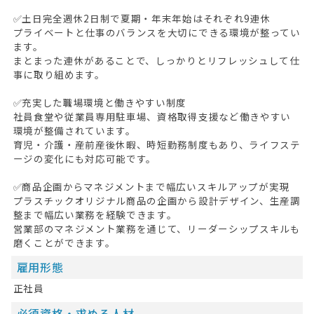
✅土日完全週休2日制で夏期・年末年始はそれぞれ9連休
プライベートと仕事のバランスを大切にできる環境が整ってい
ます。
まとまった連休があることで、しっかりとリフレッシュして仕
事に取り組めます。
✅充実した職場環境と働きやすい制度
HOME
社員食堂や従業員専用駐車場、資格取得支援など働きやすい
環境が整備されています。
無料会員登録
育児・介護・産前産後休暇、時短勤務制度もあり、ライフステ
ージの変化にも対応可能です。
ログイン
✅商品企画からマネジメントまで幅広いスキルアップが実現
プラスチックオリジナル商品の企画から設計デザイン、生産調
キープした求人
0
整まで幅広い業務を経験できます。
営業部のマネジメント業務を通じて、リーダーシップスキルも
最近見た求人
磨くことができます。
お問い合わせ
雇用形態
正社員
掲載希望の方へ
必須資格・求める人材