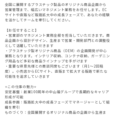
全国に展開するプラスチック製品のオリジナル商品企画から
営業管理まで、幅広いマネジメント業務をお任せします。EC
サイトや直販など販路拡大中の成長フェーズで、あなたの経験
を活かしてチームを牽引してください。
【お任せすること】
・営業部のマネジメント業務全般を担当していただきます。商
品企画から設計デザイン、生産まで営業・開発部門との調整役
として活躍していただきます
・プラスチック製オリジナル商品（OEM）の企画開発が中心
業務となります。インテリア収納、コンテナ収納、ガーデニン
グ用品など多彩な商品ラインナップを手がけます
・重要な得意先様との商談同席もございます（月1〜2回程
度）。小売店からECサイト、直販まで拡大する販路で新たな
可能性を追求していきます
⭐この仕事の魅力⭐
安定基盤：創業100周年の中山福グループで長期的なキャリア
形成が可能
成長参画：販路拡大中の成長フェーズでマネージャーとして組
織を牽引
ものづくり：全国展開するオリジナル商品の企画から生産ま