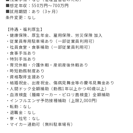
■想定年収：550万円〜700万円
■試用期間：あり（3ヶ月）
条件変更：なし
【待遇・福利厚生】
・健康保険、厚生年金、雇用保険、労災保険 加入
・従業員専用駐車場あり（一部従業員利用可）
・社員食堂・食事補助（一部従業員利用可）
・食事手当あり
・特別手当あり
・育児休暇・介護休暇・産前産後休暇あり
・時短勤務制度あり
・資格取得支援あり
・結婚祝金、出産祝金、傷病見舞金等の慶弔見舞金あり
・人間ドック全額補助（勤務1年以上かつ40歳以上）
・血液検査（腫瘍マーカー・ピロリ菌検査）全額補助
・インフルエンザ予防接種補助（上限2,000円）
・転勤：なし
・退職金：なし
・寮・社宅：なし
・マイカー通勤可（無料駐車場有）