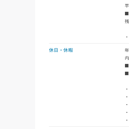
平
・
休日・休暇
年
■
・
・