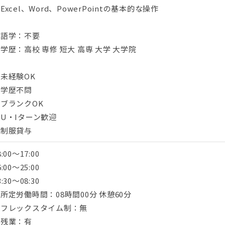
Excel、Word、PowerPointの基本的な操作
■語学：不要
学歴：高校 専修 短大 高専 大学 大学院
未経験OK
・学歴不問
ブランクOK
U・Iターン歓迎
・制服貸与
8:00～17:00
6:00～25:00
3:30～08:30
所定労働時間：08時間00分 休憩60分
■フレックスタイム制：無
■残業：有