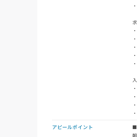
・
アピールポイント
朝