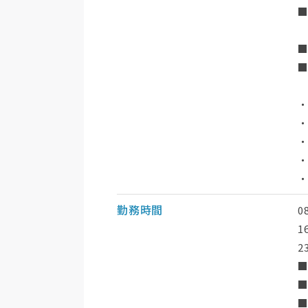
■
■
・
・
・
勤務時間
0
1
2
■