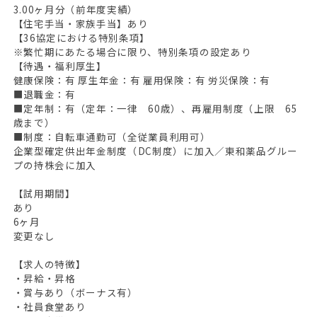
3.00ヶ月分（前年度実績）
【住宅手当・家族手当】あり
【36協定における特別条項】
※繁忙期にあたる場合に限り、特別条項の設定あり
【待遇・福利厚生】
健康保険：有 厚生年金：有 雇用保険：有 労災保険：有
■退職金：有
■定年制：有（定年：一律 60歳）、再雇用制度（上限 65
歳まで）
■制度：自転車通勤可（全従業員利用可）
企業型確定供出年金制度（DC制度）に加入／東和薬品グルー
プの持株会に加入
【試用期間】
あり
6ヶ月
変更なし
【求人の特徴】
・昇給・昇格
・賞与あり（ボーナス有）
・社員食堂あり