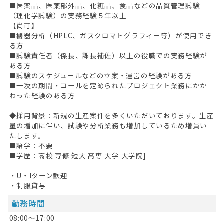
■医薬品、医薬部外品、化粧品、食品などの品質管理試験
（理化学試験）の実務経験５年以上
【尚可】
■機器分析（HPLC、ガスクロマトグラフィー等）が使用でき
る方
■試験責任者（係長、課長補佐）以上の役職での実務経験が
ある方
HOME
■試験のスケジュールなどの立案・運営の経験がある方
■一次の期間・コールを定められたプロジェクト業務にかか
無料会員登録
わった経験のある方
◆採用背景：新規の生産案件を多くいただいております。生産
ログイン
量の増加に伴い、試験や分析業務も増加しているため増員い
たします。
キープした求人
0
■語学：不要
■学歴：高校 専修 短大 高専 大学 大学院]
最近見た求人
・U・Iターン歓迎
お問い合わせ
・制服貸与
掲載希望の方へ
勤務時間
08:00～17:00