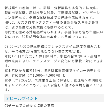
新規案件の増加に伴い、試験・分析業務も多角的に拡大中。
製剤出荷試験、原材料受入試験、工場環境試験、バリデーシ
ョン業務など、多様な試験領域での経験を深められます。
HPLC、ガスクロマトグラフィー等の機器分析スキルがあれ
ば、より高度な分析業務にも携わることで、
専門性を極める満足感が得られます。事務作業も含めた幅広い
対応力で、試験部門全体の効率化にも貢献できます。
08:00～17:00の基本勤務にフレックスタイム制度を組み合わ
せ、平均残業20時間で無理のない働き方を実現。
年間126日の充実した休日体制と、家庭都合休やGW・長期休
暇の充実により、ライフステージの変化にも柔軟に対応できま
す。
富士宮駅から車で15分、無料駐車場完備でマイカー通勤も快
適。昇給実績（年1,000～4,000円）と
賞与（年3カ月分）で成果を正当に評価し、管理職への明確な
キャリアパスとともに、長く安定して働ける環境を整えていま
す。
アピールポイント
⭕チームでの成長と協働の実感