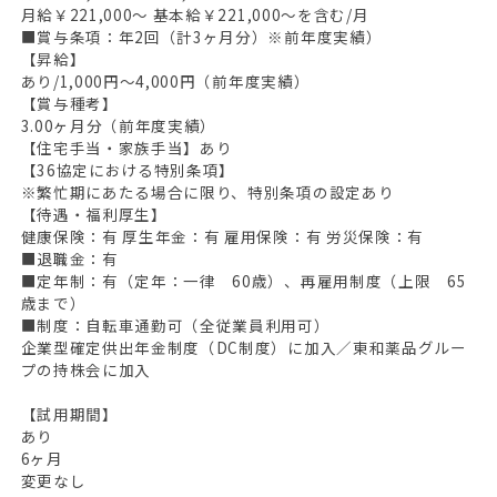
月給￥221,000〜 基本給￥221,000〜を含む/月
■賞与条項：年2回（計3ヶ月分）※前年度実績）
【昇給】
あり/1,000円〜4,000円（前年度実績）
【賞与種考】
3.00ヶ月分（前年度実績）
【住宅手当・家族手当】あり
【36協定における特別条項】
※繁忙期にあたる場合に限り、特別条項の設定あり
【待遇・福利厚生】
健康保険：有 厚生年金：有 雇用保険：有 労災保険：有
■退職金：有
■定年制：有（定年：一律 60歳）、再雇用制度（上限 65
歳まで）
■制度：自転車通勤可（全従業員利用可）
企業型確定供出年金制度（DC制度）に加入／東和薬品グルー
プの持株会に加入
【試用期間】
あり
6ヶ月
変更なし