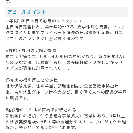
す。
アピールポイント
✨年間126日休日で心身のリフレッシュ
土日祝日完全休み、年末年始やGW、夏季休暇も充実。フレッ
クスタイム制度でプライベート優先の日程調整も可能。仕事
と生活のバランスが自然と整う環境です。
⭐昇給・昇格の実績が豊富
前年度実績で年1,000～4,000円の昇給があり、賞与も年3カ月
分の支給実績。試験責任者以上の役職経験を活かしたキャリ
アパスが明確に用意されています。
⭕充実の福利厚生と安定性
社会保険完備、住宅手当、退職金制度、企業型確定拠出年
金、東和薬品グループ持株会など、長く働く人への配慮が手厚
い環境です。
❗経験者のスキルが直結で評価される
新規案件の増加に伴う急速な事業拡大が背景にあり、5年以上
の試験実務経験やHPLC等の機器分析スキル、プロジェクト経
験が即戦力として高く評価されます。