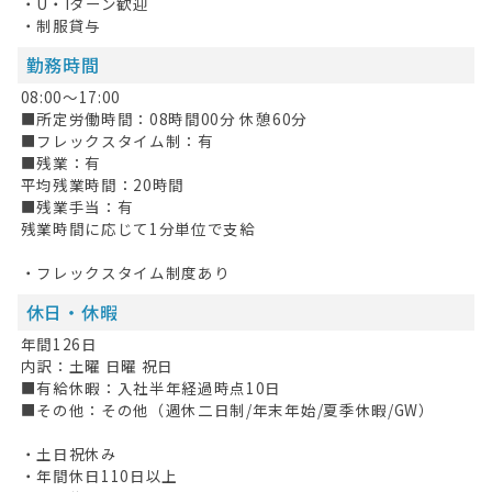
掲載希望の方へ
・U・Iターン歓迎
・制服貸与
勤務時間
08:00～17:00
■所定労働時間：08時間00分 休憩60分
■フレックスタイム制：有
■残業：有
平均残業時間：20時間
■残業手当：有
残業時間に応じて1分単位で支給
・フレックスタイム制度あり
休日・休暇
年間126日
内訳：土曜 日曜 祝日
■有給休暇：入社半年経過時点10日
■その他：その他（週休二日制/年末年始/夏季休暇/GW）
・土日祝休み
・年間休日110日以上