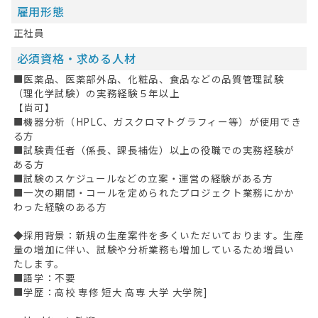
雇用形態
正社員
必須資格・求める人材
■医薬品、医薬部外品、化粧品、食品などの品質管理試験
（理化学試験）の実務経験５年以上
【尚可】
■機器分析（HPLC、ガスクロマトグラフィー等）が使用でき
る方
HOME
■試験責任者（係長、課長補佐）以上の役職での実務経験が
ある方
無料会員登録
■試験のスケジュールなどの立案・運営の経験がある方
■一次の期間・コールを定められたプロジェクト業務にかか
ログイン
わった経験のある方
キープした求人
0
◆採用背景：新規の生産案件を多くいただいております。生産
量の増加に伴い、試験や分析業務も増加しているため増員い
最近見た求人
たします。
■語学：不要
お問い合わせ
■学歴：高校 専修 短大 高専 大学 大学院]