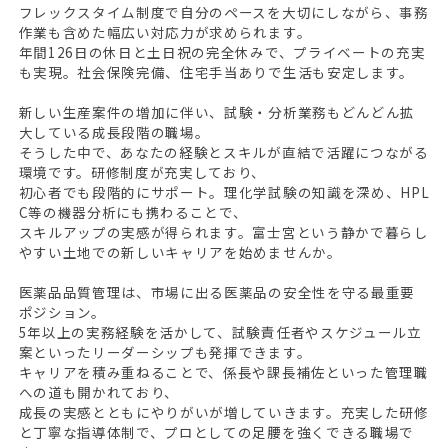
フレックスタイム制度で自分のペースを大切にしながら、事務
作業も含めた幅広い対応力が求められます。
年間126日の休日と土日祝の完全休みで、プライベートの充実
も実現。社会保険完備、住宅手当ありで生活も安定します。
新しい生産案件の増加に伴い、試験・分析業務もどんどん拡
大している成長段階の職場。
そうした中で、あなたの経験とスキルが直結で活躍につながる
環境です。研修制度が充実しており、
初心者でも段階的にサポート。理化学試験の知識を深め、HPL
C等の機器分析にも携わることで、
スキルアップの実感が得られます。富士宮という静かで暮らし
やすい土地での新しいキャリアを始めませんか。
医薬品品質管理は、市場に出る医薬品の安全性を守る最重要
ポジション。
5年以上の実務経験を活かして、試験責任者やスケジュール立
案といったリーダーシップも発揮できます。
キャリアを積み重ねることで、係長や課長補佐といった管理職
への道も開かれており、
成長の実感とともにやりがいが増していきます。充実した研修
と丁寧な指導体制で、プロとしての足腰を強くできる職場で