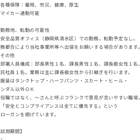
・各種保険：雇用、労災、健康、厚生
・マイカー通勤可能
■勤務地、転勤の可能性
・安全品質オフィス（静岡県清水区）での勤務。転勤予定なし。
業務都合により当社事業所等へ出張をお願いする場合があります
■その他
・部署人員構成：部長男性１名、課長男性１名、課長級女性１名
嘱託社員１名。業務は主に課長級女性から引継ぎを行います。
・服装はタンクトップ・ハーフパンツ・スカート・ヒール・
サンダル以外ＯＫ
・役職ではなく、〜さんと呼ぶフランクで意見が言いやすい職場
・「安全とコンプライアンスは全てに優先する」という
スローガンを掲げています。
【試用期間】
なし