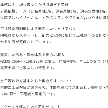
・業務は主に課長級女性から引継ぎを実施
・少数精鋭チーム（部長男性1名、課長男性1名、課長級女性1名
・役職ではなく「〜さん」と呼ぶフランクで意見が言いやすい職
■正社員登用制度による安定したキャリアパス
契約社員からスタートし、能力と実績に応じて正社員への登用が
指せる制度が整備されています。
■充実した給与・賞与体系で安心の収入
給235,365円～268,398円に加え、昇給率3％、年2回の賞与
は実費支給で上限なしの待遇です。
▼土日祝休みを基本とした働きやすいシフト
基本的に土日祝日がお休みで、年間を通じて規則正しい勤務が可
は年0回～3回程度と限定的です。
◆アクセス良好な立地と通勤サポート