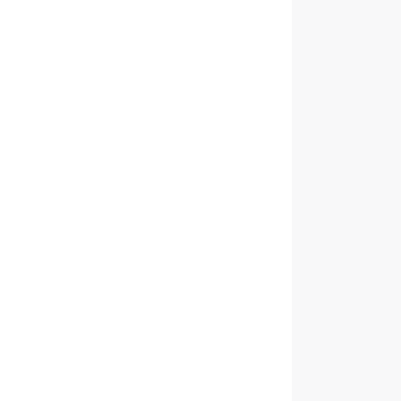
。
、
。