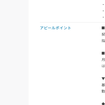
アピールポイント
月
勤