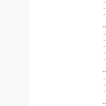
・
*
*
・
*