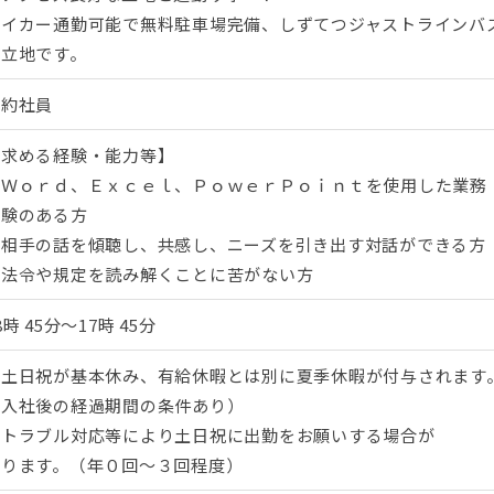
マイカー通勤可能で無料駐車場完備、しずてつジャストラインバ
好立地です。
契約社員
【求める経験・能力等】
・Ｗｏｒｄ、Ｅｘｃｅｌ、ＰｏｗｅｒＰｏｉｎｔを使用した業務
経験のある方
・相手の話を傾聴し、共感し、ニーズを引き出す対話ができる方
・法令や規定を読み解くことに苦がない方
8時 45分〜17時 45分
・土日祝が基本休み、有給休暇とは別に夏季休暇が付与されます
（入社後の経過期間の条件あり）
・トラブル対応等により土日祝に出勤をお願いする場合が
あります。（年０回〜３回程度）