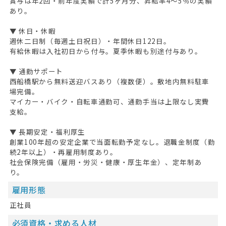
賞与は年2回・前年度実績で計5ヶ月分、昇給率4〜5％の実績
あり。
▼ 休日・休暇
週休二日制（毎週土日祝日）・年間休日122日。
有給休暇は入社初日から付与。夏季休暇も別途付与あり。
▼ 通勤サポート
西船橋駅から無料送迎バスあり（複数便）。敷地内無料駐車
場完備。
マイカー・バイク・自転車通勤可、通勤手当は上限なし実費
支給。
HOME
▼ 長期安定・福利厚生
無料会員登録
創業100年超の安定企業で当面転勤予定なし。退職金制度（勤
続2年以上）・再雇用制度あり。
ログイン
社会保険完備（雇用・労災・健康・厚生年金）、定年制あ
り。
キープした求人
0
雇用形態
最近見た求人
正社員
お問い合わせ
必須資格・求める人材