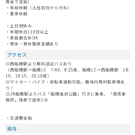
賃金で支給）
・有給休暇（入社初日から付与）
・夏季休暇
・土日祝休み
・年間休日110日以上
・家庭都合休OK
・育休・育休取得実績あり
アクセス
◎西船橋駅より無料送迎バスあり
（西船橋駅→船橋LC 7:40、8:25発、船橋LC→西船橋駅 18:
10、19:15、20:10発）
◎マイカー・バイク・自転車通勤可能。敷地内無料駐車場あ
り！
◎JR船橋駅よりバス「船橋海浜公園」行きに乗車、「港湾事
務所」降車で徒歩1分
・交通費支給
給与