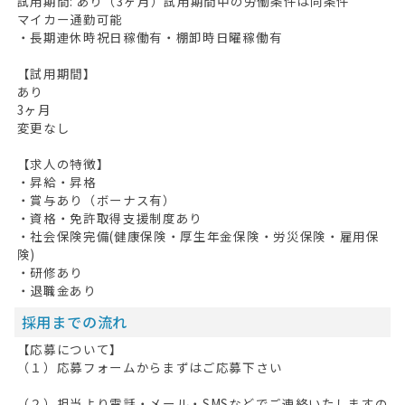
試用期間: あり（3ヶ月）試用期間中の労働条件は同条件
マイカー通勤可能
・長期連休時祝日稼働有・棚卸時日曜稼働有
【試用期間】
あり
3ヶ月
変更なし
【求人の特徴】
・昇給・昇格
・賞与あり（ボーナス有）
・資格・免許取得支援制度あり
・社会保険完備(健康保険・厚生年金保険・労災保険・雇用保
険)
・研修あり
・退職金あり
採用までの流れ
【応募について】
（１）応募フォームからまずはご応募下さい
（２）担当より電話・メール・SMSなどでご連絡いたしますの