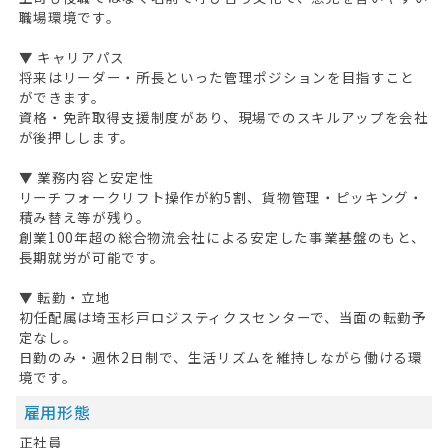
職場環境です。
▼ キャリアパス
将来はリーダー・所長といった管理ポジションを目指すこと
ができます。
資格・免許取得支援制度があり、現場でのスキルアップを会社
が後押しします。
▼ 業務内容と安定性
リーチフォークリフト操作が約5割、貨物管理・ピッキング・
積み替え等が残り。
創業100年超の総合物流会社による安定した事業基盤のもと、
長期就労が可能です。
HOME
▼ 転勤・立地
無料会員登録
初任配属は埼玉杉戸ロジスティクスセンターで、当面の転勤予
定なし。
ログイン
日勤のみ・週休2日制で、生活リズムを維持しながら働ける環
境です。
キープした求人
0
雇用形態
最近見た求人
正社員