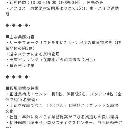
・勤務時間：10:00〜19:00（休憩60分）、日勤のみ
・アクセス：東武動物公園駅より車で15分、車・バイク通勤
可
◆･◆･◆･◆･
■主な業務内容
・リーチフォークリフトを用いた1トン程度の重量物移動（作
業全体の約5割）
・逆ネステナによる貨物管理
・出庫ピッキング（在庫棚からの貨物取り出し）
・積み替え作業
◆･◆･◆･◆･
■職場環境の特徴
・正社員構成：センター長1名、係長級2名、スタッフ4名（全
体で約15名規模）
・上司を役職でなく「○○さん」と呼び合うフラットな職場
文化
・社歴・年齢に関わらず業務提案ができる風通しの良い環境
・初任配属は埼玉杉戸ロジスティクスセンター、当面転勤予定
なし