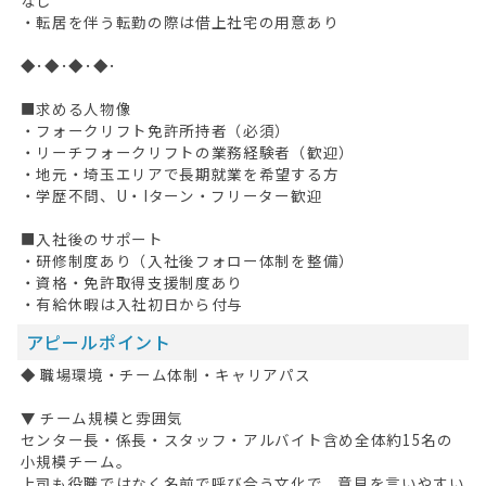
・転居を伴う転勤の際は借上社宅の用意あり
◆･◆･◆･◆･
■求める人物像
・フォークリフト免許所持者（必須）
・リーチフォークリフトの業務経験者（歓迎）
・地元・埼玉エリアで長期就業を希望する方
・学歴不問、U・Iターン・フリーター歓迎
■入社後のサポート
・研修制度あり（入社後フォロー体制を整備）
・資格・免許取得支援制度あり
・有給休暇は入社初日から付与
アピールポイント
◆ 職場環境・チーム体制・キャリアパス
▼ チーム規模と雰囲気
センター長・係長・スタッフ・アルバイト含め全体約15名の
小規模チーム。
上司も役職ではなく名前で呼び合う文化で、意見を言いやすい