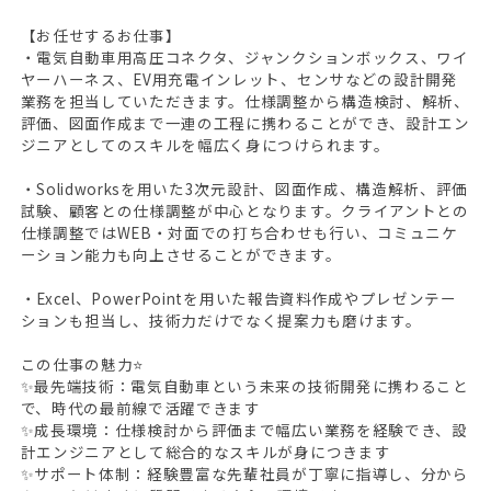
【お任せするお仕事】
・電気自動車用高圧コネクタ、ジャンクションボックス、ワイ
ヤーハーネス、EV用充電インレット、センサなどの設計開発
業務を担当していただきます。仕様調整から構造検討、解析、
評価、図面作成まで一連の工程に携わることができ、設計エン
ジニアとしてのスキルを幅広く身につけられます。
・Solidworksを用いた3次元設計、図面作成、構造解析、評価
試験、顧客との仕様調整が中心となります。クライアントとの
仕様調整ではWEB・対面での打ち合わせも行い、コミュニケ
ーション能力も向上させることができます。
・Excel、PowerPointを用いた報告資料作成やプレゼンテー
ションも担当し、技術力だけでなく提案力も磨けます。
この仕事の魅力⭐
✨最先端技術：電気自動車という未来の技術開発に携わること
で、時代の最前線で活躍できます
✨成長環境：仕様検討から評価まで幅広い業務を経験でき、設
計エンジニアとして総合的なスキルが身につきます
✨サポート体制：経験豊富な先輩社員が丁寧に指導し、分から