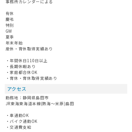
お問い合わせ
事務所カレンダーによる
掲載希望の方へ
有休
慶弔
特別
GW
夏季
年末年始
産休・育休取得実績あり
・年間休日110日以上
・長期休暇あり
・家庭都合休OK
・育休・育休取得実績あり
アクセス
勤務地：静岡県島田市
JR東海東海道本線(熱海～米原)島田
・車通勤OK
・バイク通勤OK
・交通費支給