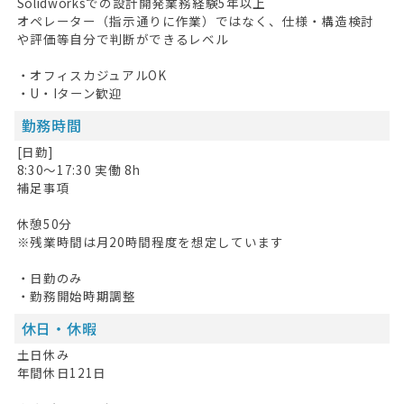
Solidworksでの設計開発業務経験5年以上
オペレーター（指示通りに作業）ではなく、仕様・構造検討
や評価等自分で判断ができるレベル
・オフィスカジュアルOK
・U・Iターン歓迎
勤務時間
[日勤]
8:30〜17:30 実働 8h
補足事項
HOME
休憩50分
※残業時間は月20時間程度を想定しています
無料会員登録
・日勤のみ
ログイン
・勤務開始時期調整
休日・休暇
キープした求人
0
土日休み
最近見た求人
年間休日121日