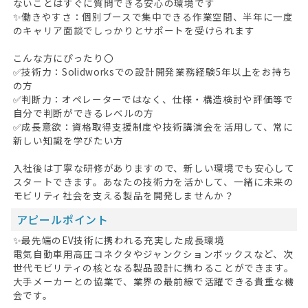
ないことはすぐに質問できる安心の環境です
✨働きやすさ：個別ブースで集中できる作業空間、半年に一度
のキャリア面談でしっかりとサポートを受けられます
こんな方にぴったり〇
✅技術力：Solidworksでの設計開発業務経験5年以上をお持ち
の方
✅判断力：オペレーターではなく、仕様・構造検討や評価等で
自分で判断ができるレベルの方
✅成長意欲：資格取得支援制度や技術講演会を活用して、常に
新しい知識を学びたい方
入社後は丁寧な研修がありますので、新しい環境でも安心して
スタートできます。あなたの技術力を活かして、一緒に未来の
モビリティ社会を支える製品を開発しませんか？
アピールポイント
✨最先端のEV技術に携われる充実した成長環境
電気自動車用高圧コネクタやジャンクションボックスなど、次
世代モビリティの核となる製品設計に携わることができます。
大手メーカーとの協業で、業界の最前線で活躍できる貴重な機
会です。