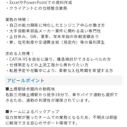
・ExcelやPowerPointでの資料作成
・クライアントとの仕様整合業務
業務の特徴：
・自己の能力開発に特化したエンジニア中心の働き方
・大手自動車部品メーカー案件に関わる高い専門性
・土日休み、GW、夏季、年末年始の休暇実績あり
・寮、社宅制度や交通費支給（規定内）等の福利厚生
求める人物像：
・CATIA-V5を自在に操り、構造検討ができるレベルの方
・仕様策定などの上流工程から携わりたい方
・転居予定や在職中により、柔軟な入社時期を希望する方
アピールポイント
■土橋駅徒歩圏内の勤務地
名鉄三河線土橋駅から徒歩18分で、車やバイク通勤も選択で
きるため、通勤の利便性が確保されています。
■チームによるバックアップ
協力体制が整ったチームでの業務となるため、不明点は即座
に解消できる安心のサポート環境です。