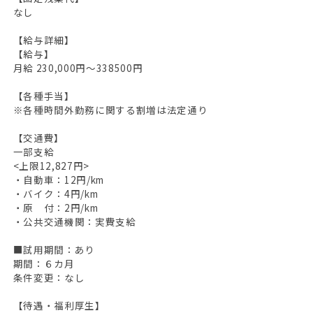
なし
【給与詳細】
【給与】
月給 230,000円～338500円
【各種手当】
※各種時間外勤務に関する割増は法定通り
【交通費】
一部支給
<上限12,827円>
・自動車：12円/km
・バイク：4円/km
・原 付：2円/km
・公共交通機関：実費支給
■試用期間：あり
期間：６カ月
条件変更：なし
【待遇・福利厚生】