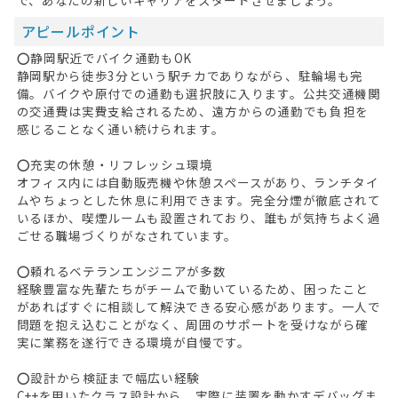
アピールポイント
⭕静岡駅近でバイク通勤もOK
静岡駅から徒歩3分という駅チカでありながら、駐輪場も完
備。バイクや原付での通勤も選択肢に入ります。公共交通機関
の交通費は実費支給されるため、遠方からの通勤でも負担を
感じることなく通い続けられます。
⭕充実の休憩・リフレッシュ環境
オフィス内には自動販売機や休憩スペースがあり、ランチタイ
ムやちょっとした休息に利用できます。完全分煙が徹底されて
いるほか、喫煙ルームも設置されており、誰もが気持ちよく過
ごせる職場づくりがなされています。
⭕頼れるベテランエンジニアが多数
経験豊富な先輩たちがチームで動いているため、困ったこと
があればすぐに相談して解決できる安心感があります。一人で
問題を抱え込むことがなく、周囲のサポートを受けながら確
実に業務を遂行できる環境が自慢です。
⭕設計から検証まで幅広い経験
C++を用いたクラス設計から、実際に装置を動かすデバッグま