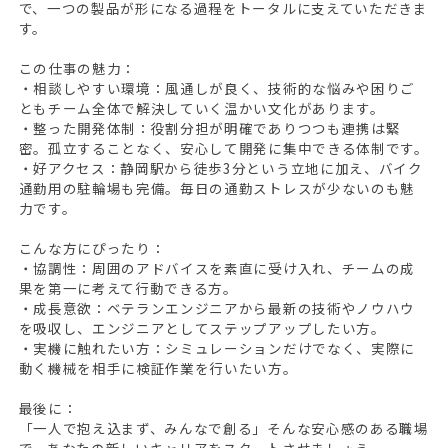
で、一つの製品が形になる過程をトータルに支えていただきま
す。
この仕事の魅力：
・相談しやすい環境：風通しが良く、技術的な悩みや困りご
ともチーム全体で解決していく温かい文化があります。
・整った開発体制：役割分担が明確でありつつも連携は緊
密。孤立することなく、安心して開発に集中できる体制です。
・好アクセス：静岡駅から徒歩3分という立地に加え、バイク
通勤用の駐輪場も完備。毎日の通勤ストレスが少ないのも魅
力です。
こんな方にぴったり：
・協調性：周囲のアドバイスを素直に受け入れ、チームの成
果を第一に考えて行動できる方。
・成長意欲：ベテランエンジニアから最新の技術やノウハウ
を吸収し、エンジニアとしてステップアップしたい方。
・実機に触れたい方：シミュレーションだけでなく、実際に
動く機械を相手に検証作業を行いたい方。
最後に：
「一人で抱え込まず、みんなで創る」そんな安心感のある職場
で、あなたの新しいキャリアをスタートさせましょう。