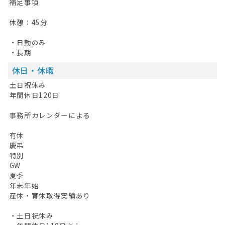
補足事項
最近見た求人
休憩：45分
お問い合わせ
・日勤のみ
掲載希望の方へ
・長期
休日・休暇
土日祝休み
年間休日120日
事務所カレンダーによる
有休
慶弔
特別
GW
夏季
年末年始
産休・育休取得実績あり
・土日祝休み