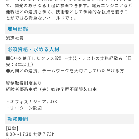
で、開発のあらゆる工程に参画できます。電気エンジニアなど
他職種との連携も多く、技術者として多角的な視点を養うこ
とができる貴重なフィールドです。
雇用形態
派遣社員
必須資格・求める人材
■C++を使用したクラス設計〜実装・テストの実務経験者（目
安：3年以上）
●周囲との連携、チームワークを大切にしていただける方
資格取得制度あり
HOME
経験者優遇主婦（夫）歓迎学歴不問服装自由
・オフィスカジュアルOK
無料会員登録
・U・Iターン歓迎
ログイン
勤務時間
[日勤]
キープした求人
0
9:00〜17:30 実働 7.75h