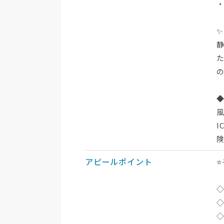
・
アピールポイント
◇