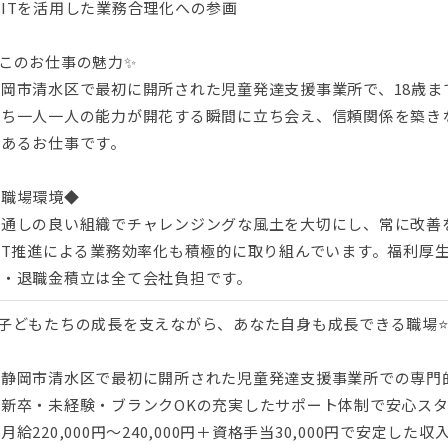
ITを活用した業務合理化への参画
✨このお仕事の魅力✨
静岡市清水区で最初に開所された児童発達支援事業所で、18歳ま
たち一人一人の能力が開花する瞬間に立ち会え、信頼関係を築き
のあるお仕事です。
◆職場環境◆
風通しの良い組織でチャレンジングな風土を大切にし、常に改善
ICT推進による業務効率化も積極的に取り組んでいます。福利厚
険・退職金積立は全て会社負担です。
⭐子どもたちの成長を支えながら、あなた自身も成長できる職場
◇静岡市清水区で最初に開所された児童発達支援事業所での専門
◇新卒・未経験・ブランクOKの充実したサポート体制で安心ス
月給220,000円～240,000円＋資格手当30,000円で安定した収