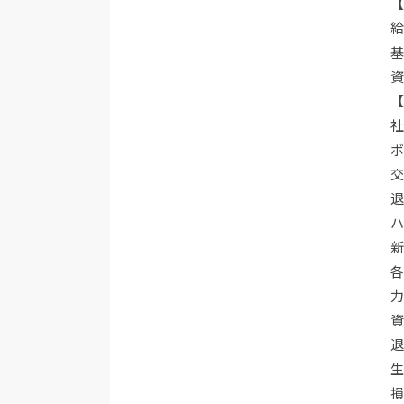
【
基
資