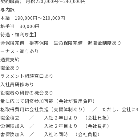
契約職員】 月給220,000円〜240,000円
給与内訳
本給 190,000円～210,000円
格手当 30,000円
【待遇・福利厚生】
社会保険完備 損害保険 生命保険完備 退職金制度あり
ボーナス・賞与あり
交通費支給
退職金あり
ハラスメント相談窓口あり
新入社員研修あり
各役職者の研修の機会あり
力量に応じて研修参加可能（会社が費用負担）
資格取得費用は会社負担（支援体制あり） ／ ただし、会社に
退職金積立 ／ 入社２年目より （会社負担）
生命保険加入 ／ 入社２年目より （会社負担）
損害保険加入 ／ 入社と同時 （会社負担）