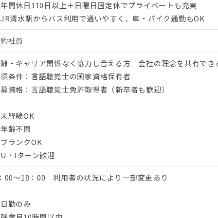
年間休日110日以上＋日曜日固定休でプライベートも充実
◇JR清水駅からバス利用で通いやすく、車・バイク通勤もOK
契約社員
年齢・キャリア関係なく協力し合える方 会社の理念を共有でき
必須条件：言語聴覚士の国家資格保有者
応募資格：言語聴覚士免許取得者（新卒者も歓迎）
未経験OK
・年齢不問
ブランクOK
U・Iターン歓迎
：00～18：00 利用者の状況により一部変更あり
・日勤のみ
残業月10時間以内