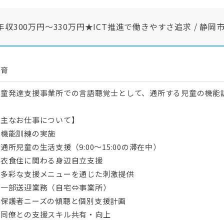
300万円〜330万円★ICT推進で働きやすさ追求 / 静岡
教育
児童発達支援事業所での言語聴覚士として、通所する児童の機能
【主なお仕事について】
・機能訓練の実施
通所児童の生活支援（9:00～15:00の滞在中）
・衣食住に関わる身辺自立支援
・多彩な支援メニューを通じた刺激提供
・一部送迎業務（自宅⇔事業所）
・保護者ニーズの傾聴と個別支援計画
・同僚との支援スキル共有・向上