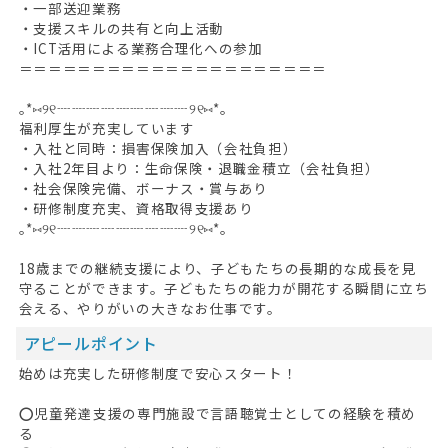
・一部送迎業務
・支援スキルの共有と向上活動
・ICT活用による業務合理化への参加
＝＝＝＝＝＝＝＝＝＝＝＝＝＝＝＝＝＝＝＝＝
｡*⑅୨୧┈┈┈┈┈┈┈┈┈୨୧⑅*｡
福利厚生が充実しています
・入社と同時：損害保険加入（会社負担）
・入社2年目より：生命保険・退職金積立（会社負担）
・社会保険完備、ボーナス・賞与あり
・研修制度充実、資格取得支援あり
｡*⑅୨୧┈┈┈┈┈┈┈┈┈୨୧⑅*｡
18歳までの継続支援により、子どもたちの長期的な成長を見
守ることができます。子どもたちの能力が開花する瞬間に立ち
会える、やりがいの大きなお仕事です。
アピールポイント
始めは充実した研修制度で安心スタート！
⭕児童発達支援の専門施設で言語聴覚士としての経験を積め
る