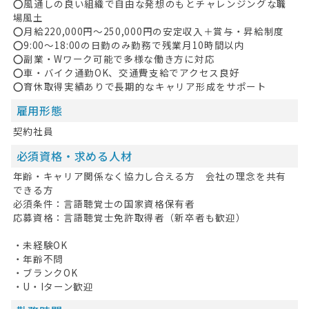
⭕風通しの良い組織で自由な発想のもとチャレンジングな職
場風土
⭕月給220,000円〜250,000円の安定収入＋賞与・昇給制度
⭕9:00〜18:00の日勤のみ勤務で残業月10時間以内
⭕副業・Wワーク可能で多様な働き方に対応
⭕車・バイク通勤OK、交通費支給でアクセス良好
⭕育休取得実績ありで長期的なキャリア形成をサポート
雇用形態
契約社員
必須資格・求める人材
年齢・キャリア関係なく協力し合える方 会社の理念を共有
HOME
できる方
必須条件：言語聴覚士の国家資格保有者
無料会員登録
応募資格：言語聴覚士免許取得者（新卒者も歓迎）
ログイン
・未経験OK
・年齢不問
キープした求人
0
・ブランクOK
・U・Iターン歓迎
最近見た求人