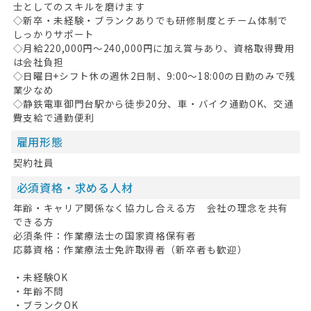
士としてのスキルを磨けます
◇新卒・未経験・ブランクありでも研修制度とチーム体制で
しっかりサポート
◇月給220,000円～240,000円に加え賞与あり、資格取得費用
は会社負担
◇日曜日+シフト休の週休2日制、9:00～18:00の日勤のみで残
業少なめ
◇静鉄電車御門台駅から徒歩20分、車・バイク通勤OK、交通
費支給で通勤便利
雇用形態
契約社員
HOME
必須資格・求める人材
年齢・キャリア関係なく協力し合える方 会社の理念を共有
無料会員登録
できる方
必須条件：作業療法士の国家資格保有者
ログイン
応募資格：作業療法士免許取得者（新卒者も歓迎）
キープした求人
0
・未経験OK
・年齢不問
最近見た求人
・ブランクOK