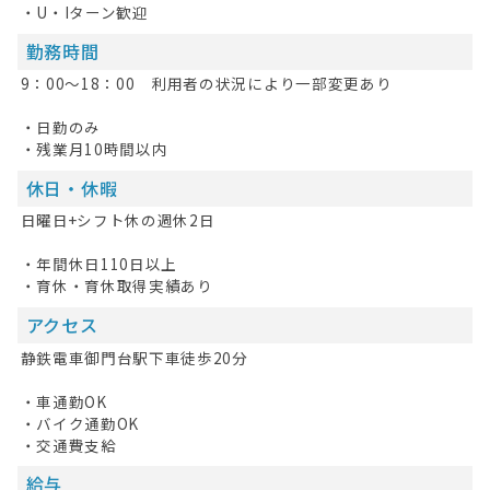
・U・Iターン歓迎
お問い合わせ
勤務時間
掲載希望の方へ
9：00～18：00 利用者の状況により一部変更あり
・日勤のみ
・残業月10時間以内
休日・休暇
日曜日+シフト休の週休2日
・年間休日110日以上
・育休・育休取得実績あり
アクセス
静鉄電車御門台駅下車徒歩20分
・車通勤OK
・バイク通勤OK
・交通費支給
給与