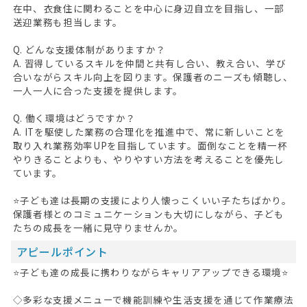
在中、衣食住に関わることを中心に身辺自立を目指し、一部
送迎業務も担当します。
Q. どんな支援体制がありますか？
A. 習得しているスキルを仲間と共有し合い、教え合い、学び
合いながらスキル向上を図ります。保護者のニーズも傾聴し、
一人一人に合った支援を提供します。
Q. 働く環境はどうですか？
A. ITを駆使した業務の合理化を推進中で、常に新しいことを
取り入れ業務効率UPを目指しています。面倒なことを精一杯
やりきることよりも、やりやすい方法を考えることを優先し
ています。
⭐子ども達は長期の支援により人懐っこくいい子たちばかり。
保護者様とのコミュニケーションも大切にしながら、子ども
たちの成長を一緒に見守りませんか。
アピールポイント
⭐子ども達の成長に携わりながらキャリアアップできる環境⭐
◇多彩な支援メニューで機能訓練や生活支援を通じて作業療法