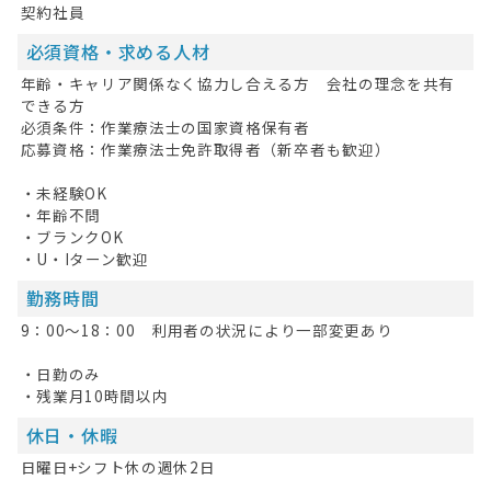
契約社員
無料会員登録
必須資格・求める人材
ログイン
年齢・キャリア関係なく協力し合える方 会社の理念を共有
できる方
キープした求人
0
必須条件：作業療法士の国家資格保有者
応募資格：作業療法士免許取得者（新卒者も歓迎）
最近見た求人
・未経験OK
お問い合わせ
・年齢不問
・ブランクOK
掲載希望の方へ
・U・Iターン歓迎
勤務時間
9：00～18：00 利用者の状況により一部変更あり
・日勤のみ
・残業月10時間以内
休日・休暇
日曜日+シフト休の週休2日