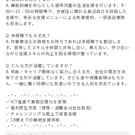
A. 機能訓練を中心とした通所児童の生活支援を行います。9：
00～15：00の時間帯で、衣食住に関わる身辺自立を目指した
支援や、多彩な支援メニューによる刺激提供、一部送迎業務
も担当します。
Q. 未経験でも大丈夫？
A. 作業療法士の資格をお持ちであれば未経験でも歓迎しま
す。習得したスキルを仲間と共有し合い、教え合い、学び合い
ながら支援スキルの向上を図る環境が整っています。
Q. どんな方が活躍していますか？
A. 年齢・キャリア関係なく協力し合える方、会社の理念を共
有できる方が活躍しています。子ども達や保護者様はもちろ
ん、一緒に働く同僚にも気遣いのできる人材を求めています。
.・*・..・*・.・*・.・*・.・*・..・*・.
✅ ICT推進で業務合理化を実現
✅ 福利厚生充実（保険・退職金は会社負担）
✅ チャレンジングな風土で成長支援
✅ 18歳までの継続支援体制
.・*・..・*・.・*・.・*・.・*・..・*・.