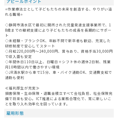
アピールポイント
⭐作業療法士として子どもたちの未来を創造する、やりがい溢
れる職場⭐
◇静岡市清水区で最初に開所された児童発達支援事業所で、1
8歳までの継続支援により子どもたちの成長を長期的にサポー
ト
◇未経験・ブランクOK、年齢不問で新卒者も歓迎、充実した
研修制度で安心してスタート
◇月給220,000円〜240,000円、賞与あり、資格手当30,000円
で収入面も安定
◇年間休日110日以上、日曜日＋シフト休の週休2日制、残業
月10時間以内で働きやすい環境
◇JR清水駅から車で15分、車・バイク通勤OK、交通費支給で
通勤も便利
≪福利厚生が充実≫
損害保険・生命保険・退職金積立すべて会社負担、社会保険完
備で将来も安心。ICT推進による業務合理化で、常に新しいこ
とを取り入れ効率化を図っています。
HOME
雇用形態