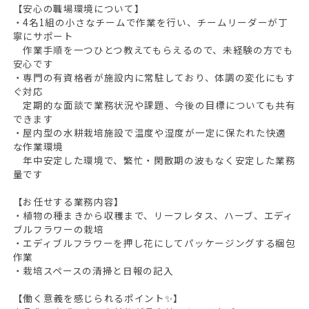
【安心の職場環境について】
・4名1組の小さなチームで作業を行い、チームリーダーが丁
寧にサポート
作業手順を一つひとつ教えてもらえるので、未経験の方でも
安心です
・専門の有資格者が施設内に常駐しており、体調の変化にもす
ぐ対応
定期的な面談で業務状況や課題、今後の目標についても共有
できます
・屋内型の水耕栽培施設で温度や湿度が一定に保たれた快適
な作業環境
年中安定した環境で、繁忙・閑散期の波もなく安定した業務
量です
【お任せする業務内容】
・植物の種まきから収穫まで、リーフレタス、ハーブ、エディ
ブルフラワーの栽培
・エディブルフラワーを押し花にしてパッケージングする梱包
作業
・栽培スペースの清掃と日報の記入
【働く意義を感じられるポイント✨】