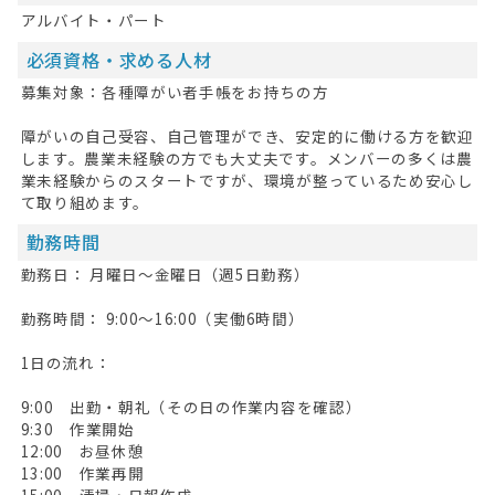
無料会員登録
アルバイト・パート
ログイン
必須資格・求める人材
募集対象：各種障がい者手帳をお持ちの方
キープした求人
0
障がいの自己受容、自己管理ができ、安定的に働ける方を歓迎
最近見た求人
します。農業未経験の方でも大丈夫です。メンバーの多くは農
業未経験からのスタートですが、環境が整っているため安心し
お問い合わせ
て取り組めます。
掲載希望の方へ
勤務時間
勤務日： 月曜日～金曜日（週5日勤務）
勤務時間： 9:00～16:00（実働6時間）
1日の流れ：
9:00 出勤・朝礼（その日の作業内容を確認）
9:30 作業開始
12:00 お昼休憩
13:00 作業再開