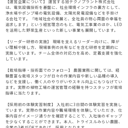
【運営企業について】 運営する旭テクノプラント株式会社
は、電気設備技術を基盤に、社会環境インフラの裏方として、
浄水場やポンプ場の電気設備、太陽光発電設備などを手掛け
る会社です。「地域社会の発展と、全社員の物心両面の幸福を
追求します」という経営理念のもと、電気工事業のほか、LED
を活用した野菜生産といった新しい事業も展開しています。
【リーダー研修の実施】 現場を支えるリーダー向けに、障が
い理解や接し方、現場事例の共有などを含む研修を定期的に
実施しています。チーム全体の対応力を高め、定着支援を強化
しています。
【栽培指導・技術面でのフォロー】 農園業務に関しては、経
験豊富な栽培スタッフが日々の作業内容や新しい品種の導入
などを支援し、働く人のやりがいやスキル向上にもつなげてい
ます。実際の植物工場の運営管理の経験を持つスタッフが栽培
指導に当たります。
【採用前の体験実習制度】 入社前に3日間の体験実習を実施し
ています。実際の作業内容や職場環境を体験していただき、仕
事内容がイメージ通りかを確認することで、入社後のギャップ
を少なくすることができます。本人、トライスルみらい農園、
企業の3者がOKであれば、採用となります。