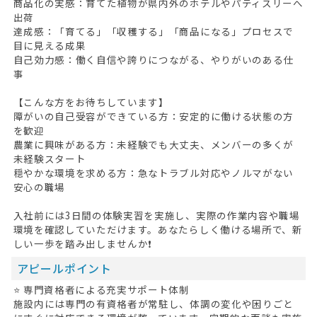
商品化の実感：育てた植物が県内外のホテルやパティスリーへ
出荷
達成感：「育てる」「収穫する」「商品になる」プロセスで
目に見える成果
自己効力感：働く自信や誇りにつながる、やりがいのある仕
事
【こんな方をお待ちしています】
障がいの自己受容ができている方：安定的に働ける状態の方
を歓迎
農業に興味がある方：未経験でも大丈夫、メンバーの多くが
未経験スタート
穏やかな環境を求める方：急なトラブル対応やノルマがない
安心の職場
入社前には3日間の体験実習を実施し、実際の作業内容や職場
環境を確認していただけます。あなたらしく働ける場所で、新
しい一歩を踏み出しませんか❗
アピールポイント
⭐ 専門資格者による充実サポート体制
施設内には専門の有資格者が常駐し、体調の変化や困りごと