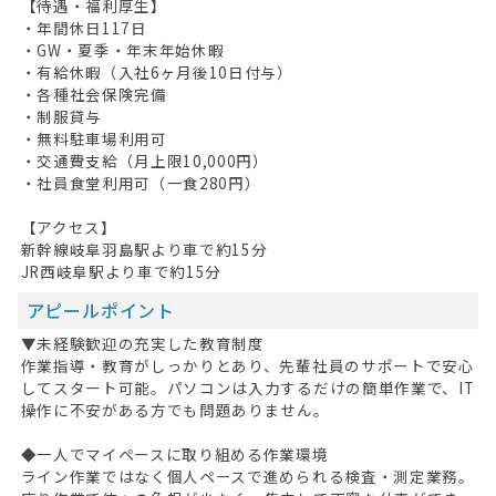
【待遇・福利厚生】
・年間休日117日
・GW・夏季・年末年始休暇
・有給休暇（入社6ヶ月後10日付与）
・各種社会保険完備
・制服貸与
・無料駐車場利用可
・交通費支給（月上限10,000円）
・社員食堂利用可（一食280円）
【アクセス】
新幹線岐阜羽島駅より車で約15分
JR西岐阜駅より車で約15分
HOME
アピールポイント
無料会員登録
▼未経験歓迎の充実した教育制度
作業指導・教育がしっかりとあり、先輩社員のサポートで安心
してスタート可能。パソコンは入力するだけの簡単作業で、IT
ログイン
操作に不安がある方でも問題ありません。
キープした求人
0
◆一人でマイペースに取り組める作業環境
ライン作業ではなく個人ペースで進められる検査・測定業務。
最近見た求人