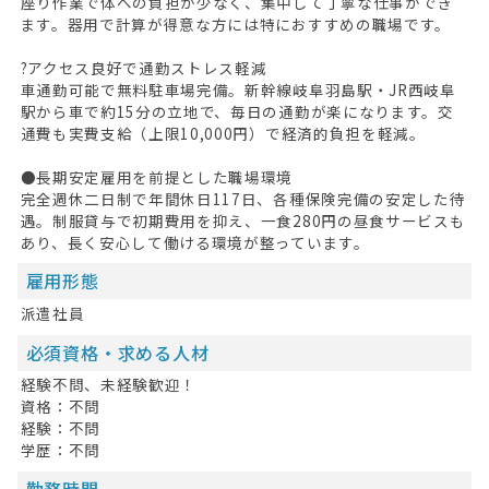
座り作業で体への負担が少なく、集中して丁寧な仕事ができ
ます。器用で計算が得意な方には特におすすめの職場です。
お問い合わせ
?アクセス良好で通勤ストレス軽減
掲載希望の方へ
車通勤可能で無料駐車場完備。新幹線岐阜羽島駅・JR西岐阜
駅から車で約15分の立地で、毎日の通勤が楽になります。交
通費も実費支給（上限10,000円）で経済的負担を軽減。
●長期安定雇用を前提とした職場環境
完全週休二日制で年間休日117日、各種保険完備の安定した待
遇。制服貸与で初期費用を抑え、一食280円の昼食サービスも
あり、長く安心して働ける環境が整っています。
雇用形態
派遣社員
必須資格・求める人材
経験不問、未経験歓迎！
資格：不問
経験：不問
学歴：不問
勤務時間