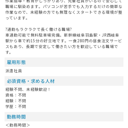
作業指導・教育がしっかりあり、先輩社員がいるので安心して
お問い合わせ
職場に馴染めます。パソコンが苦手でも入力するだけの簡単な
作業なので、未経験の方でも無理なくスタートできる環境が整
掲載希望の方へ
っています。
?通勤もラクラクで長く働ける職場?
車通勤可能で無料駐車場完備。新幹線岐阜羽島駅・JR西岐阜
駅から車で約15分の好立地です。一食280円の昼食注文サービ
スもあり、長期で安定して働きたい方を歓迎している職場で
す。
雇用形態
派遣社員
必須資格・求める人材
経験不問、未経験歓迎！
資格：不問
経験：不問
学歴：不問
勤務時間
＜勤務時間＞