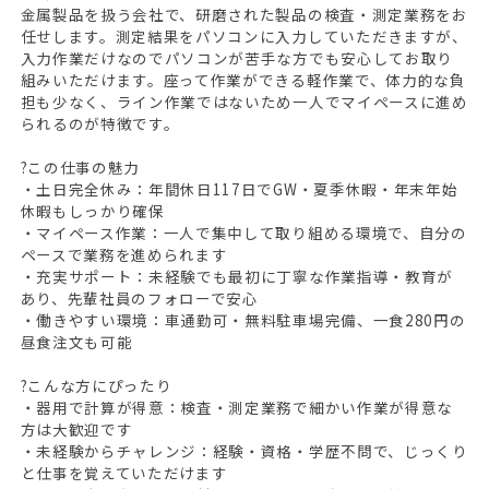
金属製品を扱う会社で、研磨された製品の検査・測定業務をお
任せします。測定結果をパソコンに入力していただきますが、
入力作業だけなのでパソコンが苦手な方でも安心してお取り
組みいただけます。座って作業ができる軽作業で、体力的な負
担も少なく、ライン作業ではないため一人でマイペースに進め
られるのが特徴です。
?この仕事の魅力
・土日完全休み：年間休日117日でGW・夏季休暇・年末年始
休暇もしっかり確保
・マイペース作業：一人で集中して取り組める環境で、自分の
ペースで業務を進められます
・充実サポート：未経験でも最初に丁寧な作業指導・教育が
あり、先輩社員のフォローで安心
・働きやすい環境：車通勤可・無料駐車場完備、一食280円の
昼食注文も可能
?こんな方にぴったり
・器用で計算が得意：検査・測定業務で細かい作業が得意な
方は大歓迎です
・未経験からチャレンジ：経験・資格・学歴不問で、じっくり
と仕事を覚えていただけます