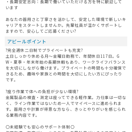
・長期安定志向：長期で働いていただける方を特に歓迎して
います
あなたの器用さと丁寧さを活かして、安定した環境で新しいキ
ャリアをスタートしませんか。先輩社員が温かくサポートし
ますので、安心してご応募ください?
アピールポイント
?完全週休二日制でプライベートも充実?
土日しっかり休める月～金曜日勤務で、年間休日117日。G
W・夏季・年末年始の長期休暇もあり、ワークライフバランス
を大切にしながら働けます。プライベートの時間も十分確保で
HOME
きるため、趣味や家族との時間を大切にしたい方にぴったり
です。
無料会員登録
?座り作業で体への負担が少ない環境?
金属製品の検査・測定は座ってできる軽作業。力仕事は一切な
ログイン
く、ライン作業ではないため一人でマイペースに進められま
す。器用さや計算が得意な方なら、きっとやりがいを感じられ
キープした求人
0
る業務内容です。
最近見た求人
〇未経験でも安心のサポート体制〇