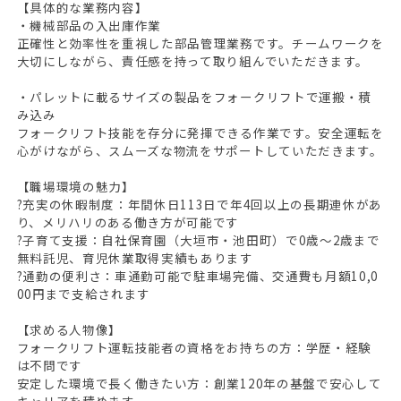
【具体的な業務内容】
・機械部品の入出庫作業
正確性と効率性を重視した部品管理業務です。チームワークを
大切にしながら、責任感を持って取り組んでいただきます。
・パレットに載るサイズの製品をフォークリフトで運搬・積
み込み
フォークリフト技能を存分に発揮できる作業です。安全運転を
心がけながら、スムーズな物流をサポートしていただきます。
【職場環境の魅力】
?充実の休暇制度：年間休日113日で年4回以上の長期連休があ
り、メリハリのある働き方が可能です
?子育て支援：自社保育園（大垣市・池田町）で0歳～2歳まで
無料託児、育児休業取得実績もあります
?通勤の便利さ：車通勤可能で駐車場完備、交通費も月額10,0
00円まで支給されます
【求める人物像】
フォークリフト運転技能者の資格をお持ちの方：学歴・経験
は不問です
安定した環境で長く働きたい方：創業120年の基盤で安心して
キャリアを積めます