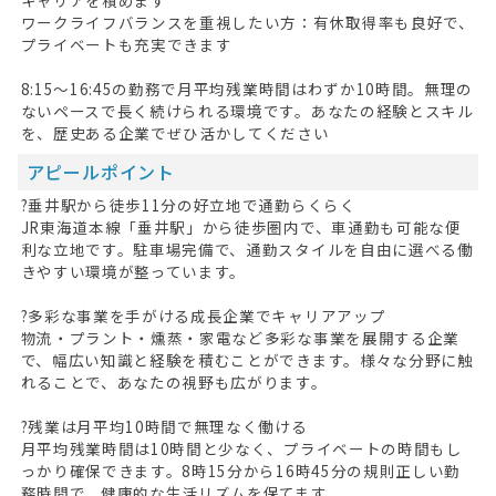
ワークライフバランスを重視したい方：有休取得率も良好で、
プライベートも充実できます
8:15～16:45の勤務で月平均残業時間はわずか10時間。無理の
ないペースで長く続けられる環境です。あなたの経験とスキル
を、歴史ある企業でぜひ活かしてください
アピールポイント
?垂井駅から徒歩11分の好立地で通勤らくらく
JR東海道本線「垂井駅」から徒歩圏内で、車通勤も可能な便
利な立地です。駐車場完備で、通勤スタイルを自由に選べる働
HOME
きやすい環境が整っています。
無料会員登録
?多彩な事業を手がける成長企業でキャリアアップ
物流・プラント・燻蒸・家電など多彩な事業を展開する企業
ログイン
で、幅広い知識と経験を積むことができます。様々な分野に触
れることで、あなたの視野も広がります。
キープした求人
0
?残業は月平均10時間で無理なく働ける
最近見た求人
月平均残業時間は10時間と少なく、プライベートの時間もし
っかり確保できます。8時15分から16時45分の規則正しい勤
務時間で、健康的な生活リズムを保てます。
お問い合わせ