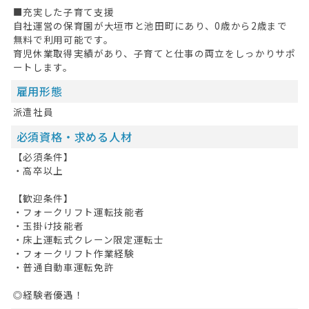
■充実した子育て支援
お問い合わせ
自社運営の保育園が大垣市と池田町にあり、0歳から2歳まで
無料で利用可能です。
掲載希望の方へ
育児休業取得実績があり、子育てと仕事の両立をしっかりサポ
ートします。
雇用形態
派遣社員
必須資格・求める人材
【必須条件】
・高卒以上
【歓迎条件】
・フォークリフト運転技能者
・玉掛け技能者
・床上運転式クレーン限定運転士
・フォークリフト作業経験
・普通自動車運転免許
◎経験者優遇！