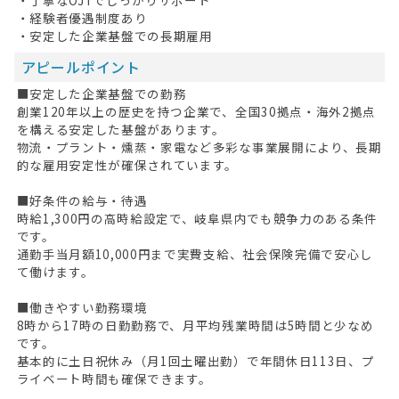
・経験者優遇制度あり
・安定した企業基盤での長期雇用
アピールポイント
■安定した企業基盤での勤務
創業120年以上の歴史を持つ企業で、全国30拠点・海外2拠点
を構える安定した基盤があります。
物流・プラント・燻蒸・家電など多彩な事業展開により、長期
的な雇用安定性が確保されています。
■好条件の給与・待遇
時給1,300円の高時給設定で、岐阜県内でも競争力のある条件
です。
HOME
通勤手当月額10,000円まで実費支給、社会保険完備で安心し
て働けます。
無料会員登録
■働きやすい勤務環境
ログイン
8時から17時の日勤勤務で、月平均残業時間は5時間と少なめ
です。
キープした求人
0
基本的に土日祝休み（月1回土曜出勤）で年間休日113日、プ
ライベート時間も確保できます。
最近見た求人