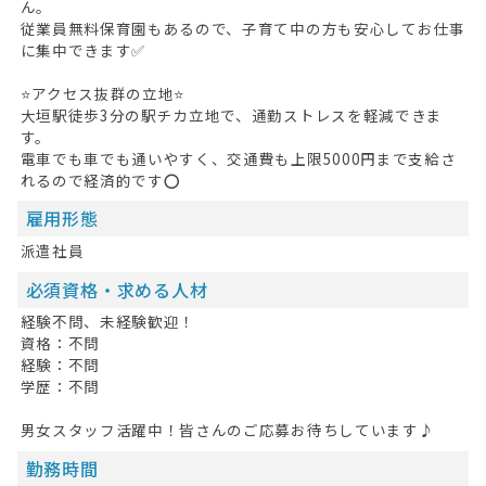
ん。
従業員無料保育園もあるので、子育て中の方も安心してお仕事
お問い合わせ
に集中できます✅
掲載希望の方へ
⭐アクセス抜群の立地⭐
大垣駅徒歩3分の駅チカ立地で、通勤ストレスを軽減できま
す。
電車でも車でも通いやすく、交通費も上限5000円まで支給さ
れるので経済的です⭕
雇用形態
派遣社員
必須資格・求める人材
経験不問、未経験歓迎！
資格：不問
経験：不問
学歴：不問
男女スタッフ活躍中！皆さんのご応募お待ちしています♪
勤務時間