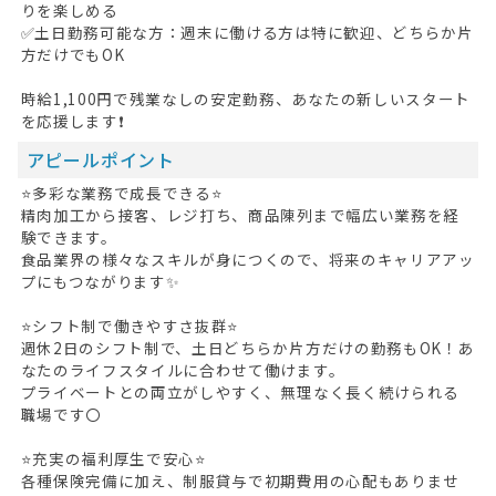
りを楽しめる
✅土日勤務可能な方：週末に働ける方は特に歓迎、どちらか片
方だけでもOK
時給1,100円で残業なしの安定勤務、あなたの新しいスタート
を応援します❗
アピールポイント
⭐多彩な業務で成長できる⭐
精肉加工から接客、レジ打ち、商品陳列まで幅広い業務を経
験できます。
食品業界の様々なスキルが身につくので、将来のキャリアアッ
プにもつながります✨
HOME
⭐シフト制で働きやすさ抜群⭐
無料会員登録
週休2日のシフト制で、土日どちらか片方だけの勤務もOK！あ
なたのライフスタイルに合わせて働けます。
ログイン
プライベートとの両立がしやすく、無理なく長く続けられる
職場です〇
キープした求人
0
⭐充実の福利厚生で安心⭐
各種保険完備に加え、制服貸与で初期費用の心配もありませ
最近見た求人