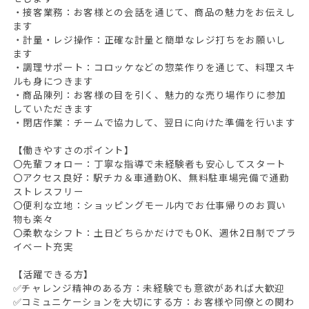
・接客業務：お客様との会話を通じて、商品の魅力をお伝えし
ます
・計量・レジ操作：正確な計量と簡単なレジ打ちをお願いし
ます
・調理サポート：コロッケなどの惣菜作りを通じて、料理スキ
ルも身につきます
・商品陳列：お客様の目を引く、魅力的な売り場作りに参加
していただきます
・閉店作業：チームで協力して、翌日に向けた準備を行います
【働きやすさのポイント】
〇先輩フォロー：丁寧な指導で未経験者も安心してスタート
〇アクセス良好：駅チカ＆車通勤OK、無料駐車場完備で通勤
ストレスフリー
〇便利な立地：ショッピングモール内でお仕事帰りのお買い
物も楽々
〇柔軟なシフト：土日どちらかだけでもOK、週休2日制でプラ
イベート充実
【活躍できる方】
✅チャレンジ精神のある方：未経験でも意欲があれば大歓迎
✅コミュニケーションを大切にする方：お客様や同僚との関わ