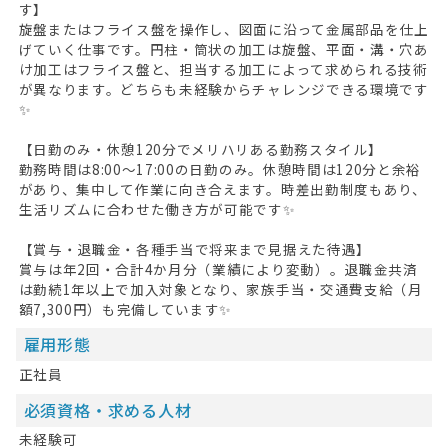
す】
旋盤またはフライス盤を操作し、図面に沿って金属部品を仕上
げていく仕事です。円柱・筒状の加工は旋盤、平面・溝・穴あ
け加工はフライス盤と、担当する加工によって求められる技術
が異なります。どちらも未経験からチャレンジできる環境です
✨
【日勤のみ・休憩120分でメリハリある勤務スタイル】
勤務時間は8:00〜17:00の日勤のみ。休憩時間は120分と余裕
があり、集中して作業に向き合えます。時差出勤制度もあり、
生活リズムに合わせた働き方が可能です✨
【賞与・退職金・各種手当で将来まで見据えた待遇】
HOME
賞与は年2回・合計4か月分（業績により変動）。退職金共済
は勤続1年以上で加入対象となり、家族手当・交通費支給（月
額7,300円）も完備しています✨
無料会員登録
雇用形態
ログイン
正社員
キープした求人
0
必須資格・求める人材
最近見た求人
未経験可