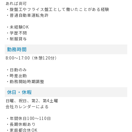
あれば尚可
お問い合わせ
・旋盤工やフライス盤工として働いたことがある経験
・普通自動車運転免許
掲載希望の方へ
・未経験OK
・学歴不問
・制服貸与
勤務時間
8:00～17:00（休憩120分）
・日勤のみ
・時差出勤
・勤務開始時期調整
休日・休暇
日曜、祝日、第2、第4土曜
会社カレンダーによる
・年間休日100～110日
・長期休暇あり
・家庭都合休OK