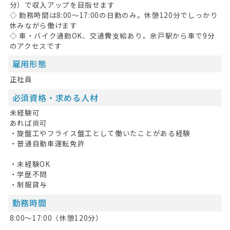
分）で収入アップを目指せます
◇ 勤務時間は8:00〜17:00の日勤のみ。休憩120分でしっかり
休みながら働けます
◇ 車・バイク通勤OK、交通費支給あり。余戸駅から車で9分
のアクセスです
雇用形態
正社員
HOME
必須資格・求める人材
無料会員登録
未経験可
あれば尚可
ログイン
・旋盤工やフライス盤工として働いたことがある経験
・普通自動車運転免許
キープした求人
0
・未経験OK
最近見た求人
・学歴不問
・制服貸与
お問い合わせ
勤務時間
掲載希望の方へ
8:00～17:00（休憩120分）