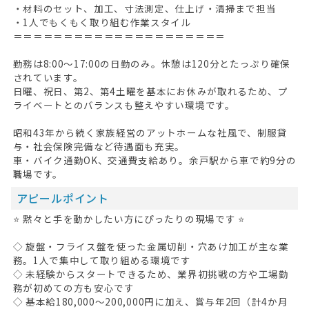
・材料のセット、加工、寸法測定、仕上げ・清掃まで担当
・1人でもくもく取り組む作業スタイル
＝＝＝＝＝＝＝＝＝＝＝＝＝＝＝＝＝＝＝＝＝
勤務は8:00〜17:00の日勤のみ。休憩は120分とたっぷり確保
されています。
日曜、祝日、第2、第4土曜を基本にお休みが取れるため、プ
ライベートとのバランスも整えやすい環境です。
昭和43年から続く家族経営のアットホームな社風で、制服貸
与・社会保険完備など待遇面も充実。
車・バイク通勤OK、交通費支給あり。余戸駅から車で約9分の
職場です。
アピールポイント
⭐ 黙々と手を動かしたい方にぴったりの現場です ⭐
◇ 旋盤・フライス盤を使った金属切削・穴あけ加工が主な業
務。1人で集中して取り組める環境です
◇ 未経験からスタートできるため、業界初挑戦の方や工場勤
務が初めての方も安心です
◇ 基本給180,000〜200,000円に加え、賞与年2回（計4か月