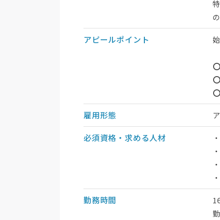
特
アピールポイント
⭕
雇用形態
必須資格・求める人材
・
・
・
勤務時間
1
勤