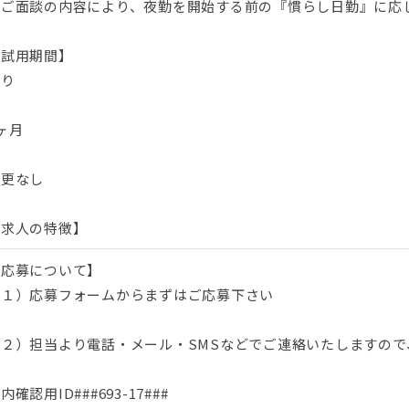
※ご面談の内容により、夜勤を開始する前の『慣らし日勤』に応
【試用期間】
あり
ヶ月
変更なし
【求人の特徴】
【応募について】
（１）応募フォームからまずはご応募下さい
（２）担当より電話・メール・SMSなどでご連絡いたしますので
内確認用ID###693-17###