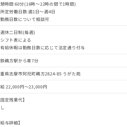
憩時間:60分(16時〜22時の間で1時間)
所定労働日数:週1日〜週4日
※勤務日数について相談可
週休二日制(毎週)
・シフト表による
・有給休暇は勤務日数に応じて法定通り付与
近鉄鵜方駅から車7分
重県志摩市阿児町鵜方2824-85 うがた苑
日給
22,000円～23,000円
【固定残業代】
なし
【給与詳細】