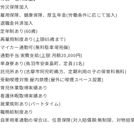
・労災保険加入
・雇用保険、健康保険、厚生年金(労働条件に応じて加入)
・退職金共済加入
定年制あり(60歳)
再雇用制度あり(上限65歳まで)
マイカー通勤可(無料駐車場完備)
通勤手当:実費支給(上限:月額20,000円)
単身寮あり(鳥羽市安楽島町、定員11名)
・託児所あり(志摩市阿児町鵜方、定期利用の子の保育料無料)
受動喫煙対策:屋内禁煙(屋外に喫煙スペース設置)
・育児休業取得実績あり
・看護休暇取得実績あり
就業規則あり(パートタイム)
・職務給制度あり
自家用車通勤の場合は、任意保険(対人賠償額:無制限、対物賠償額
と