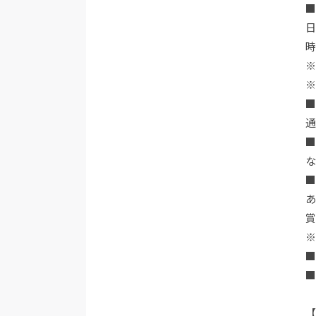
日
時
※
通
あ
賞
※
■
■