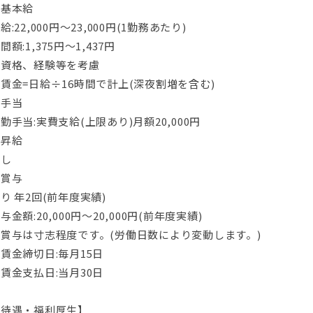
■基本給
給:22,000円〜23,000円(1勤務あたり)
間額:1,375円〜1,437円
※資格、経験等を考慮
賃金=日給÷16時間で計上(深夜割増を含む)
■手当
勤手当:実費支給(上限あり)月額20,000円
■昇給
なし
■賞与
り 年2回(前年度実績)
与金額:20,000円〜20,000円(前年度実績)
賞与は寸志程度です。(労働日数により変動します。)
賃金締切日:毎月15日
賃金支払日:当月30日
【待遇・福利厚生】