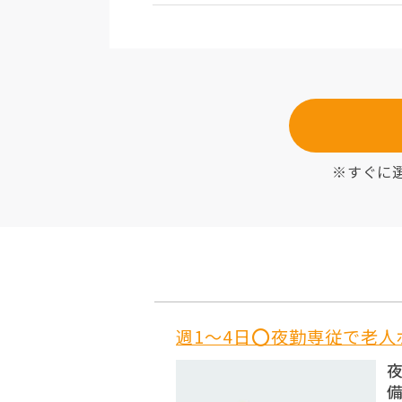
※すぐに
週1〜4日⭕夜勤専従で老
夜
備