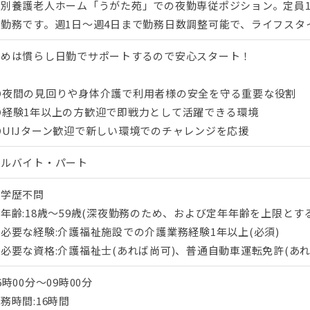
別養護老人ホーム「うがた苑」での夜勤専従ポジション。定員12
の勤務です。週1日～週4日まで勤務日数調整可能で、ライフスタ
始めは慣らし日勤でサポートするので安心スタート！
⭕夜間の見回りや身体介護で利用者様の安全を守る重要な役割
⭕経験1年以上の方歓迎で即戦力として活躍できる環境
UIJターン歓迎で新しい環境でのチャレンジを応援
アルバイト・パート
・学歴不問
年齢:18歳〜59歳(深夜勤務のため、および定年年齢を上限とす
必要な経験:介護福祉施設での介護業務経験1年以上(必須)
必要な資格:介護福祉士(あれば尚可)、普通自動車運転免許(あれ
6時00分〜09時00分
務時間:16時間