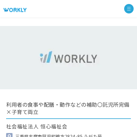
利用者の食事や配膳・動作などの補助〇託児所完備
×子育て両立
社会福祉法人 恒心福祉会
三重県志摩市阿児町鵜方2824-85 うがた苑