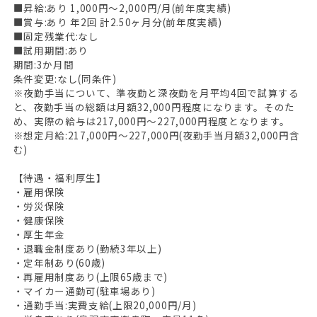
■昇給:あり 1,000円〜2,000円/月(前年度実績)
HOME
■賞与:あり 年2回 計2.50ヶ月分(前年度実績)
■固定残業代:なし
無料会員登録
■試用期間:あり
期間:3か月間
ログイン
条件変更:なし(同条件)
※夜勤手当について、準夜勤と深夜勤を月平均4回で試算する
キープした求人
0
と、夜勤手当の総額は月額32,000円程度になります。そのた
め、実際の給与は217,000円〜227,000円程度となります。
最近見た求人
※想定月給:217,000円〜227,000円(夜勤手当月額32,000円含
む)
お問い合わせ
【待遇・福利厚生】
掲載希望の方へ
・雇用保険
・労災保険
・健康保険
・厚生年金
・退職金制度あり(勤続3年以上)
・定年制あり(60歳)
・再雇用制度あり(上限65歳まで)
・マイカー通勤可(駐車場あり)
・通勤手当:実費支給(上限20,000円/月)