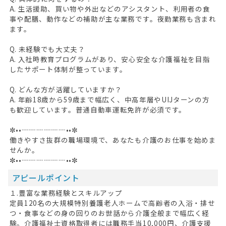
A. 生活援助、買い物や外出などのアシスタント、利用者の食
事や配膳、動作などの補助が主な業務です。夜勤業務も含まれ
ます。
Q. 未経験でも大丈夫？
A. 入社時教育プログラムがあり、安心安全な介護福祉を目指
したサポート体制が整っています。
Q. どんな方が活躍していますか？
A. 年齢18歳から59歳まで幅広く、中高年層やUIJターンの方
も歓迎しています。普通自動車運転免許が必須です。
✼••┈┈┈┈┈┈••✼
働きやすさ抜群の職場環境で、あなたも介護のお仕事を始めま
せんか。
✼••┈┈┈┈┈┈••✼
アピールポイント
１.豊富な業務経験とスキルアップ
定員120名の大規模特別養護老人ホームで高齢者の入浴・排せ
つ・食事などの身の回りのお世話から介護全般まで幅広く経
験。介護福祉士資格取得者には職務手当10,000円、介護支援