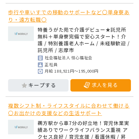
歩行や車いすでの移動のサポートなど〇単身寮あ
り・遠方転職〇
特養うがた苑で介護デビュー★託児所
無料＋単身寮完備で安心スタート！介
護 / 特別養護老人ホーム / 未経験歓迎 /
託児所 / 志摩市
社会福祉法人 恒心福祉会
正社員
月給 188,921円～195,000円
求人を見る
複数シフト制・ライフスタイルに合わせて働ける
〇お出かけの支援などの生活サポート
鵜方駅から車7分の好立地！育児休業実
績ありでワークライフバランス重視 ア
クセス良好 / 育児支援 / 看護休暇 / 昇