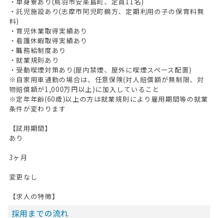
・単身寮あり(鳥羽市安楽島町、定員11名)
・託児施設あり(志摩市阿児町鵜方、定期利用の子の保育料無
料)
・育児休業取得実績あり
・看護休暇取得実績あり
・職務給制度あり
・就業規則あり
・受動喫煙対策あり(屋内禁煙、屋外に喫煙スペース配置)
※自家用車通勤の場合は、任意保険(対人賠償額が無制限、対
物賠償額が1,000万円以上)に加入していること
※定年年齢(60歳)以上の方は就業規則により雇用期間等の就業
条件が変わります
【試用期間】
あり
3ヶ月
変更なし
【求人の特徴】
採用までの流れ