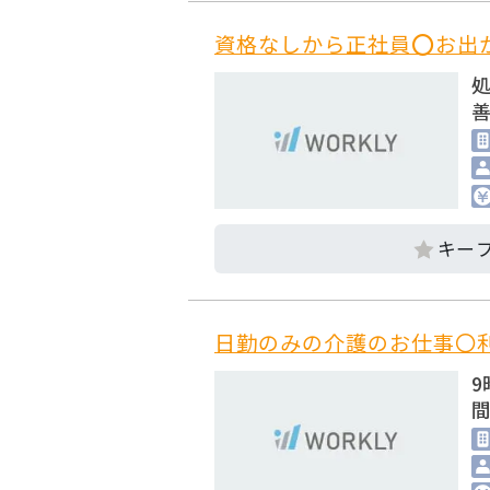
資格なしから正社員⭕お出
処
善
日勤のみの介護のお仕事〇
9
間