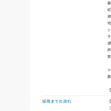
基
処
資
地
賞
異
採用までの流れ