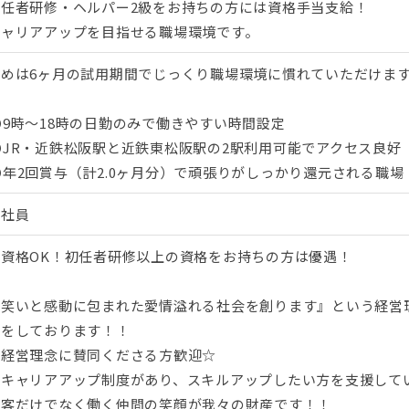
初任者研修・ヘルパー2級をお持ちの方には資格手当支給！
キャリアアップを目指せる職場環境です。
始めは6ヶ月の試用期間でじっくり職場環境に慣れていただけま
9時～18時の日勤のみで働きやすい時間設定
⭕JR・近鉄松阪駅と近鉄東松阪駅の2駅利用可能でアクセス良好
年2回賞与（計2.0ヶ月分）で頑張りがしっかり還元される職場
正社員
無資格OK！初任者研修以上の資格をお持ちの方は優遇！
『笑いと感動に包まれた愛情溢れる社会を創ります』という経営
開をしております！！
☆経営理念に賛同くださる方歓迎☆
☆キャリアアップ制度があり、スキルアップしたい方を支援して
顧客だけでなく働く仲間の笑顔が我々の財産です！！