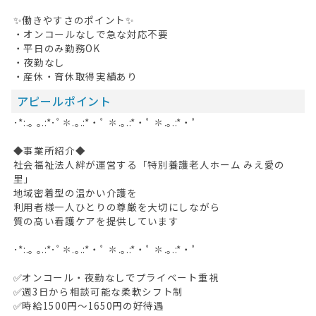
✨働きやすさのポイント✨
・オンコールなしで急な対応不要
・平日のみ勤務OK
・夜勤なし
・産休・育休取得実績あり
アピールポイント
･*:.｡ ｡.:*･ﾟ✽.｡.:*・ﾟ ✽.｡.:*・ﾟ ✽.｡.:*・ﾟ
◆事業所紹介◆
社会福祉法人絆が運営する「特別養護老人ホーム みえ愛の
里」
地域密着型の温かい介護を
利用者様一人ひとりの尊厳を大切にしながら
質の高い看護ケアを提供しています
･*:.｡ ｡.:*･ﾟ✽.｡.:*・ﾟ ✽.｡.:*・ﾟ ✽.｡.:*・ﾟ
✅オンコール・夜勤なしでプライベート重視
✅週3日から相談可能な柔軟シフト制
✅時給1500円～1650円の好待遇