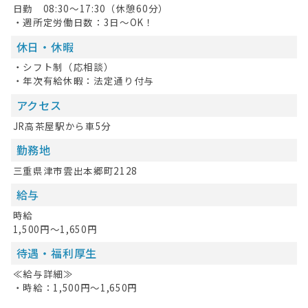
日勤 08:30～17:30（休憩60分）
・週所定労働日数：3日～OK！
休日・休暇
・シフト制（応相談）
・年次有給休暇：法定通り付与
アクセス
JR高茶屋駅から車5分
勤務地
HOME
三重県津市雲出本郷町2128
無料会員登録
給与
時給
ログイン
1,500円～1,650円
キープした求人
0
待遇・福利厚生
≪給与詳細≫
最近見た求人
・時給：1,500円～1,650円
お問い合わせ