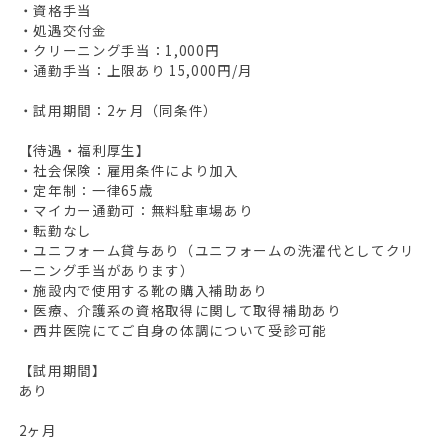
・資格手当
・処遇交付金
ログイン
・クリーニング手当：1,000円
・通勤手当：上限あり 15,000円/月
キープした求人
0
・試用期間：2ヶ月（同条件）
最近見た求人
【待遇・福利厚生】
お問い合わせ
・社会保険：雇用条件により加入
・定年制：一律65歳
掲載希望の方へ
・マイカー通勤可：無料駐車場あり
・転勤なし
・ユニフォーム貸与あり（ユニフォームの洗濯代としてクリ
ーニング手当があります）
・施設内で使用する靴の購入補助あり
・医療、介護系の資格取得に関して取得補助あり
・西井医院にてご自身の体調について受診可能
【試用期間】
あり
2ヶ月