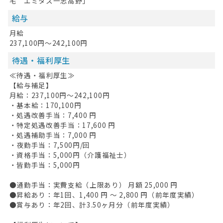
宅 エミタス一志高野」
ログイン
給与
キープした求人
0
月給
237,100円～242,100円
最近見た求人
待遇・福利厚生
お問い合わせ
≪待遇・福利厚生≫
【給与補足】
掲載希望の方へ
月給：237,100円～242,100円
・基本給：170,100円
・処遇改善手当：7,400 円
・特定処遇改善手当：17,600 円
・処遇補助手当：7,000 円
・夜勤手当：7,500円/回
・資格手当：5,000円（介護福祉士）
・皆勤手当：5,000円
●通勤手当：実費支給（上限あり） 月額 25,000 円
●昇給あり：年1回、1,400 円 〜 2,800 円（前年度実績）
●賞与あり：年2回、計3.50ヶ月分（前年度実績）