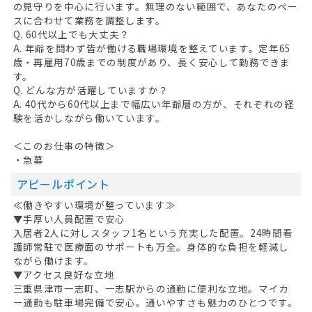
の見守りを中心に行います。無理のない範囲で、あなたのペー
スに合わせて業務を調整します。
Q. 60代以上でも大丈夫？
A. 年齢を問わず皆が働ける職場環境を整えています。定年65
歳・再雇用70歳までの制度があり、長く安心して勤務できま
す。
Q. どんな方が活躍していますか？
A. 40代から60代以上まで幅広い年齢層の方が、それぞれの経
験を活かしながら働いています。
＜このお仕事の特徴＞
・急募
アピールポイント
≪働きやすい環境が整っています≫
▼手厚い人員配置で安心
入居者2人に対しスタッフ1名という充実した配置。24時間看
護師常駐で医療面のサポートも万全。身体的な負担を軽減し
ながら働けます。
▼アクセス良好な立地
三重県津市一志町、一志駅からの通勤に便利な立地。マイカ
ー通勤も駐車場完備で安心。通いやすさも魅力のひとつです。