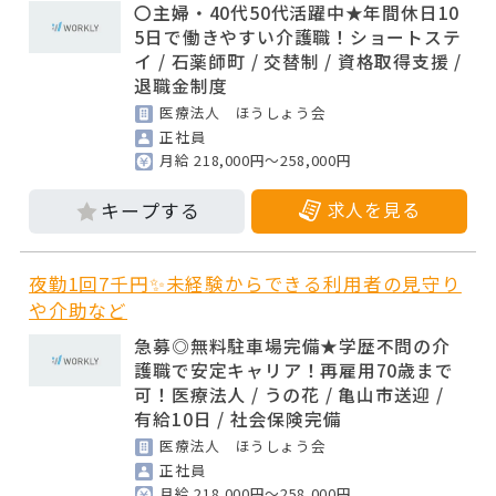
〇主婦・40代50代活躍中★年間休日10
5日で働きやすい介護職！ショートステ
イ / 石薬師町 / 交替制 / 資格取得支援 /
退職金制度
医療法人 ほうしょう会
正社員
月給 218,000円～258,000円
求人を見る
夜勤1回7千円✨未経験からできる利用者の見守り
や介助など
急募◎無料駐車場完備★学歴不問の介
護職で安定キャリア！再雇用70歳まで
可！医療法人 / うの花 / 亀山市送迎 /
有給10日 / 社会保険完備
医療法人 ほうしょう会
正社員
月給 218,000円～258,000円