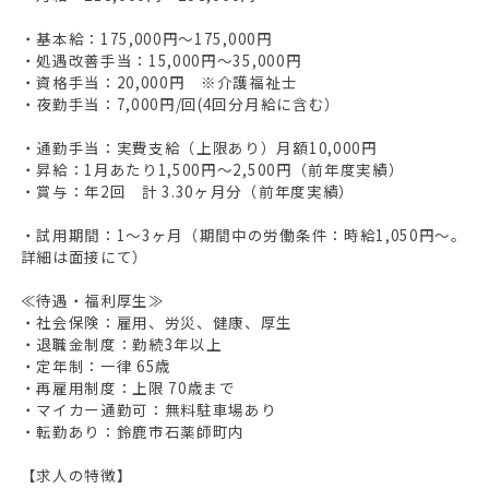
・基本給：175,000円～175,000円
HOME
・処遇改善手当：15,000円～35,000円
・資格手当：20,000円 ※介護福祉士
無料会員登録
・夜勤手当：7,000円/回(4回分月給に含む）
ログイン
・通勤手当：実費支給（上限あり）月額10,000円
・昇給：1月あたり1,500円～2,500円（前年度実績）
キープした求人
0
・賞与：年2回 計 3.30ヶ月分（前年度実績）
最近見た求人
・試用期間：1～3ヶ月（期間中の労働条件：時給1,050円～。
詳細は面接にて）
お問い合わせ
≪待遇・福利厚生≫
掲載希望の方へ
・社会保険：雇用、労災、健康、厚生
・退職金制度：勤続3年以上
・定年制：一律 65歳
・再雇用制度：上限 70歳まで
・マイカー通勤可：無料駐車場あり
・転勤あり：鈴鹿市石薬師町内
【求人の特徴】