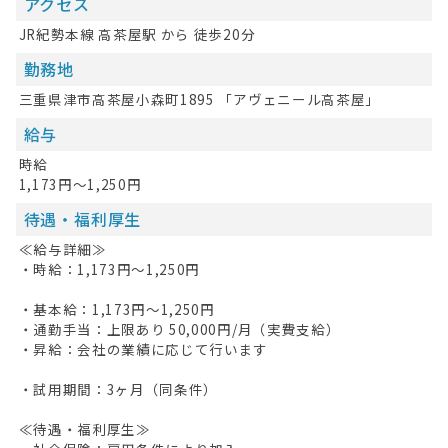
アクセス
無料会員登録
JR紀勢本線 高茶屋駅 から 徒歩20分
ログイン
勤務地
キープした求人
0
三重県津市高茶屋小森町1895 「アヴェニール高茶屋」
給与
最近見た求人
時給
お問い合わせ
1,173円～1,250円
待遇・福利厚生
掲載希望の方へ
≪給与詳細≫
・時給：1,173円～1,250円
・基本給：1,173円～1,250円
・通勤手当：上限あり 50,000円/月（実費支給）
・昇給：会社の業績に応じて行います
・試用期間：3ヶ月（同条件）
≪待遇・福利厚生≫