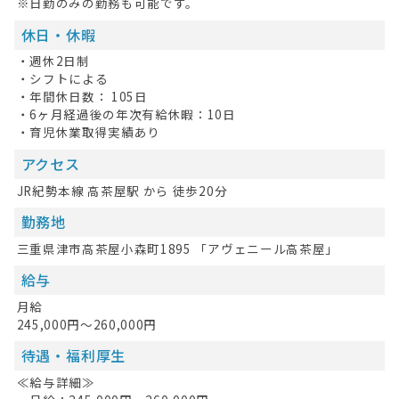
※日勤のみの勤務も可能です。
休日・休暇
・週休2日制
・シフトによる
・年間休日数： 105日
・6ヶ月経過後の年次有給休暇：10日
HOME
・育児休業取得実績あり
アクセス
無料会員登録
JR紀勢本線 高茶屋駅 から 徒歩20分
ログイン
勤務地
キープした求人
0
三重県津市高茶屋小森町1895 「アヴェニール高茶屋」
給与
最近見た求人
月給
お問い合わせ
245,000円～260,000円
待遇・福利厚生
掲載希望の方へ
≪給与詳細≫