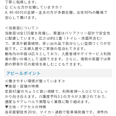
丁寧に指導します。
Q. どんな方が在籍していますか？
A. 40-60代の主婦・主夫の方が多数在籍。女性90%の職場で
安心して働けます。
＜当施設について＞
当施設は全150室を完備し、居室はバリアフリー設計で安全性
に配慮しています。広さは約11畳（トイレ・洗面所含む）
で、家具や観葉植物、思い出の品で自分らしい空間づくりが可
能です。ご夫婦入居やご家族の宿泊もできます。
敷地内の中庭は広々としており、入居者様やデイサービス利用
者の憩いの場として活用できます。さらに、南側の菜園では季
節の野菜や花の栽培を楽しむこともできます。
アピールポイント
≪働きやすい環境が整っています≫
▼施設・設備の特徴
定員45室のちょうど良い規模で、利用者様一人ひとりとしっ
かり向き合えます。介護度平均3.1の方々が入居されており、
適度なケアレベルで無理なく業務に取り組めます。
▼立地・アクセスの特徴
高茶屋駅徒歩20分、マイカー通勤で駐車場完備です。津市内