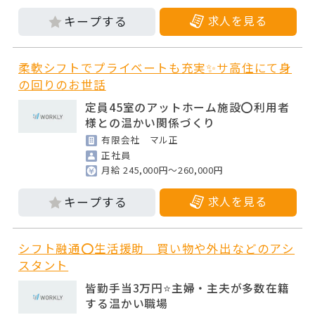
求人を見る
柔軟シフトでプライベートも充実✨サ高住にて身
の回りのお世話
定員45室のアットホーム施設⭕利用者
様との温かい関係づくり
有限会社 マル正
正社員
月給 245,000円～260,000円
求人を見る
シフト融通⭕生活援助 買い物や外出などのアシ
スタント
皆勤手当3万円⭐主婦・主夫が多数在籍
する温かい職場