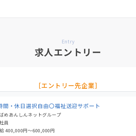
0
最近見た求人
掲載希望の方へ
Entry
求人エントリー
［エントリー先企業］
時間・休日選択自由〇福祉送迎サポート
ばめあんしんネットグループ
社員
給
400,000円～600,000円