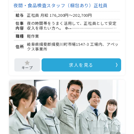
夜間・食品検査スタッフ（梱包あり）正社員
給与
正社員 月給
176,200円～202,700円
仕事
夜の時間帯をうまく活用して、正社員として安定
内容
収入を得たい方へ。 ✼••┈┈┈┈┈┈┈┈┈┈┈
┈┈┈┈┈┈┈┈┈••✼ 株式会社アペックスは、
職種
軽作業
グループ全体で 名以上が在籍する安定企業。 地元
の大手優良企業から厚い信頼を得ており、「人」
岐阜県揖斐郡揖斐川町市場1547-3 工場内、アペッ
住所
を第一に考える社風で長く働ける環境づくりを推
クス事業所
進しています。 ✼••┈┈┈┈┈┈┈┈┈┈┈┈┈
┈┈┈┈┈┈┈••✼ 岐阜県揖斐郡揖斐川町の工場
にて、スティックタイプの健康補助食品の検品・
求人を見る
梱包をお任せします。 ＜具体的な業務＞ ・製品の
キズや汚れの目視確認 ・印字・柄のズレ、長さ・
幅などの規格チェック ・段ボールへの梱包 ・梱包
後の数量確認 検品と梱包を交代しながら担当しま
す。 人 組のライン体制で、先輩やオペレーターが
すぐそばにいるため安心です。 ⭐入社後は先輩が
丁寧にサポート。現場には写真付きの見本が設置
されており、 か月ほどで基本をマスターする方が
ほとんどです。 勤務は : 〜翌 : 固定。交替制なし
HOME
で生活リズムが安定します。
無料会員登録
ログイン