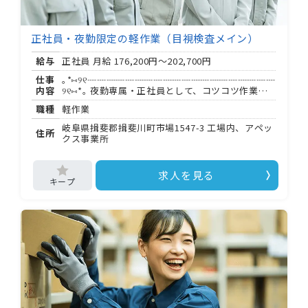
キープした求人
0
正社員・夜勤限定の軽作業（目視検査メイン）
最近見た求人
給与
正社員 月給
176,200円～202,700円
仕事
｡*⑅୨୧┈┈┈┈┈┈┈┈┈┈┈┈┈┈┈┈┈┈┈┈
お問い合わせ
内容
୨୧⑅*｡ 夜勤専属・正社員として、コツコツ作業に
集中できる環境が整っています。 「静かな職場で
職種
軽作業
掲載希望の方へ
じっくり働きたい」「夜型の生活リズムを活かし
たい」方にぴったりです。 ｡*⑅୨୧┈┈┈┈┈┈┈
岐阜県揖斐郡揖斐川町市場1547-3 工場内、アペッ
住所
┈┈┈┈┈┈┈┈┈┈┈┈┈୨୧⑅*｡ 仕事内容: 岐阜
クス事業所
県揖斐郡揖斐川町の工場にて、スティックタイプ
の健康補助食品の品質管理（目視検査・梱包）を
お任せします。接客なし、 作業なし、シンプルな
求人を見る
軽作業が中心です。 魅力的なポイント: ✨夜勤固定
（ : 〜翌 : ）で生活リズムが安定 ✨ラインは 名の
少人数体制・静かな環境 ✨空調完備のきれいな工
場 ✨検品と梱包のローテーション制で飽きにくい
＜主な業務内容＞ ・製品（スティック健康補助食
品）のキズ・汚れを目視確認 ・印字・柄のズレ、
長さ・幅などの規格チェック ・段ボールへの梱包
・梱包後の数量確認 ラインには 人 組で入り、先輩
やオペレーターが常にそばにいます。入社後は写
真付き見本を使いながら丁寧に指導するため、ブ
ランクがある方や未経験の方も安心してスタート
できます。