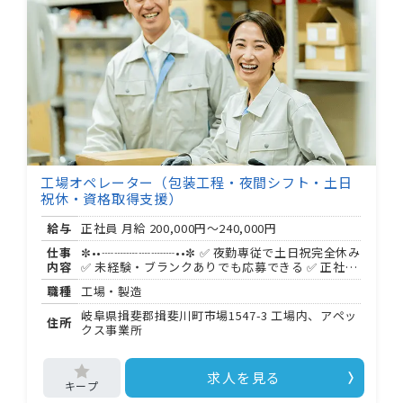
す。 勤務時間は ： 〜 ： （休憩 分）が基本。 増
産期は ： 〜 ： に変わる場合があります。 現場ス
タッフは 名、機械オペレーターは 名が在籍。 課
長をはじめ気さくなメンバーが揃い、入社初日か
ら温かく迎えてもらえます。
工場オペレーター（包装工程・夜間シフト・土日
祝休・資格取得支援）
給与
正社員 月給
200,000円～240,000円
仕事
✼••┈┈┈┈┈┈••✼ ✅ 夜勤専従で土日祝完全休み
内容
✅ 未経験・ブランクありでも応募できる ✅ 正社員
（直接雇用・無期）での採用 ✼••┈┈┈┈┈┈••✼
職種
工場・製造
岐阜県揖斐川町にある健康食品・サプリメント製
造工場で、包装ラインの機械オペレーターを担当
岐阜県揖斐郡揖斐川町市場1547-3 工場内、アペッ
住所
します。 ＜具体的な業務＞ ・粉末原料の投入（空
クス事業所
気輸送機使用が約 割、手作業が約 割で 〜 程度）
・包装機械の起動・停止・監視 ・完成品の品質チ
ェック ・機械の洗浄・分解・組み立て 作業はすべ
求人を見る
て 人 組で進めるため、初日から孤立することはあ
りません。 一人前になるまで約 年間、先輩が段階