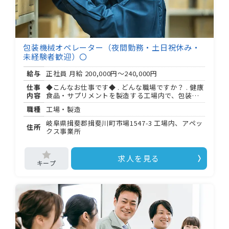
包装機械オペレーター（夜間勤務・土日祝休み・
未経験者歓迎）〇
給与
正社員 月給
200,000円～240,000円
仕事
◆こんなお仕事です◆ . どんな職場ですか？ . 健康
内容
食品・サプリメントを製造する工場内で、包装工
程を担当します。 株式会社アペックスの正社員
職種
工場・製造
（直接雇用・無期）として就業します。 . 具体的に
何をするの？ . 包装機械の起動・停止操作、粉末
岐阜県揖斐郡揖斐川町市場1547-3 工場内、アペッ
住所
原料の投入（ 〜 ）、品質チェック、 機械の洗
クス事業所
浄・組み立てが主な業務です。 原料投入の約 割
は空気輸送機を活用し、手作業は最小限。 人
組のチームで作業を進めます。 . 未経験でも大丈
求人を見る
夫？ . 問題ありません。一人前になるまで約 年
間、先輩スタッフが丁寧にサポートします。 学
歴・経験・資格は一切問いません。 . 勤務時間
は？ . ： 〜 ： （休憩 分）が基本です。 増産時
は ： 〜 ： になる場合があります。 時間外労働
は月平均 時間です。 . どんな方が活躍しています
か？ . コツコツ作業が得意な方、家庭と仕事を両
立したい方、安定した環境で長く働きたい方が活
躍中です。 現在スタッフ 名が在籍。幅広い世代