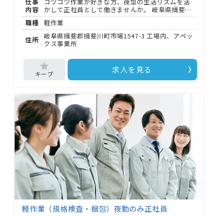
仕事
コツコツ作業が好きな方、夜型の生活リズムを活
内容
かして正社員として働きませんか。 岐阜県揖斐郡
揖斐川町にある工場で、スティックタイプの健康
職種
軽作業
補助食品の検品・梱包をお任せします。接客な
し、静かな環境で集中して取り組める仕事です。
岐阜県揖斐郡揖斐川町市場1547-3 工場内、アペッ
住所
＝＝＝＝＝＝＝＝＝＝＝＝＝＝＝＝＝＝＝＝＝ ・
クス事業所
製品のキズ・汚れを目視でチェック ・印字や柄の
ズレを確認する検査作業 ・長さ・幅などの規格チ
ェック ・段ボールへの梱包 ・梱包後の数量確認
求人を見る
＝＝＝＝＝＝＝＝＝＝＝＝＝＝＝＝＝＝＝＝＝ 検
品と梱包を交代しながら担当するため、単調にな
りにくく集中力が続きます。 ラインは 人 組。先輩
やオペレーターがすぐそばにいるので、わからな
いことはその場で確認できます。 夜勤帯は少人数
での勤務となり、洗面所や休憩室もゆったり使え
ます。 「大人数の職場は疲れる」「静かな場所で
働きたい」という方に最適な環境です。
軽作業（規格検査・梱包）夜勤のみ正社員