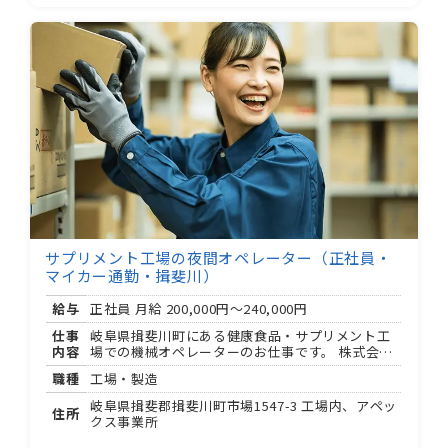
的にサポートします。 ⭐接客なし・もくもく集中
型の作業環境なので、自分のペースで着実に業務
を覚えられます⭐ 勤務時間： ： 〜 ： （休憩 分）
増産時： ： 〜 ： になる場合あり 時間
外労働：月平均 時間
サプリメント工場の夜間オペレーター（正社員・
マイカー通勤・揖斐川）
給与
正社員 月給
200,000円～240,000円
仕事
岐阜県揖斐川町にある健康食品・サプリメント工
内容
場での機械オペレーターのお仕事です。 株式会社
アペックスの正社員（無期・直接雇用）として、
職種
工場・製造
夜勤専従で包装工程を担当します。 ◆･◆･◆･◆･
◆ 仕事内容: 工場の包装ラインで機械を操作し、
岐阜県揖斐郡揖斐川町市場1547-3 工場内、アペッ
住所
製品を安定して送り出す役割を担います。 主な流
クス事業所
れ: ・粉末原料を機械へ投入（空気輸送機使用が約
割、手作業が約 割） ・包装機械を起動・停止しな