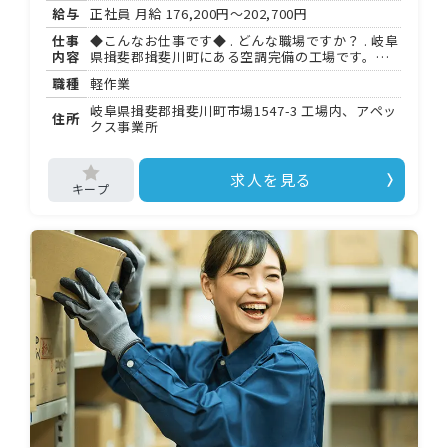
給与
正社員 月給
176,200円～202,700円
仕事
◆こんなお仕事です◆ . どんな職場ですか？ . 岐阜
内容
県揖斐郡揖斐川町にある空調完備の工場です。ス
ティックタイプの健康補助食品を扱い、夜勤専属
職種
軽作業
のスタッフが少人数でコツコツ作業を進めていま
す。夜勤帯は 名体制で、静かで落ち着いた雰囲気
岐阜県揖斐郡揖斐川町市場1547-3 工場内、アペッ
住所
が特徴です。 . 具体的に何をするの？ . 製品のキ
クス事業所
ズ・汚れの目視検査、印字や柄のズレ確認、長
さ・幅などの規格チェック、段ボールへの梱包、
梱包後の数量確認が主な業務です。検品と梱包を
求人を見る
ローテーションで担当するため、作業に変化があ
り集中力を維持しやすい環境です。 . 未経験でも大
丈夫？ . 入社後はまず先輩の横につき、作業の流れ
や不良品の見分け方を一つずつ習得します。現場
には写真付きの見本も設置されており、多くの方
が か月ほどで基本をマスターしています。 . 勤務
時間はどうなっていますか？ . : 〜翌 : （休憩 分）
の夜勤専属です。交替制ではなく固定の時間帯な
ので、生活リズムを整えやすいのも特徴。 時〜翌
時は深夜割増（ . 倍）が適用されます。