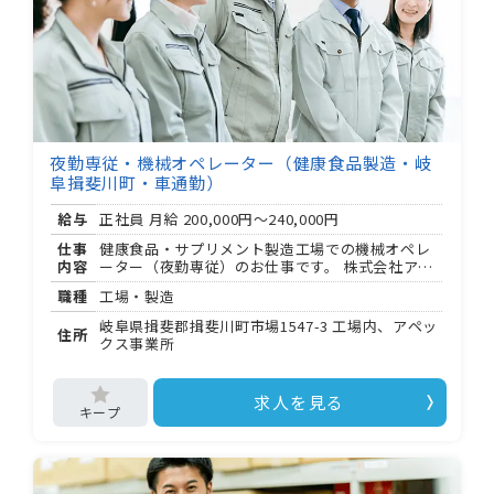
が集まり、入社初日から仲間として迎えられる職
場です。
夜勤専従・機械オペレーター（健康食品製造・岐
阜揖斐川町・車通勤）
給与
正社員 月給
200,000円～240,000円
仕事
健康食品・サプリメント製造工場での機械オペレ
内容
ーター（夜勤専従）のお仕事です。 株式会社アペ
ックスの正社員として、包装工程全体を 人 組で担
職種
工場・製造
います。 ＝＝＝＝＝＝＝＝＝＝＝＝＝＝＝＝＝＝
＝＝＝ 【ポジション】 包装機械オペレーター（正
岐阜県揖斐郡揖斐川町市場1547-3 工場内、アペッ
住所
社員・夜勤専従） 【主なお仕事について】 ・粉末
クス事業所
原料の機械への投入（ 〜 程度） ・包装機械の起
動・停止操作 ・製品の品質チェック ・機械の洗
浄・分解・組み立て 【補足】 ・原料投入の約 割
求人を見る
は空気輸送機を使用 ・残り約 割は 〜 程度を手作
業で投入 ・作業はすべて 人 組で進行 ＝＝＝＝＝
＝＝＝＝＝＝＝＝＝＝＝＝＝＝＝＝ 接客なし、会
話が少ないもくもく作業が中心です。 空調完備の
室内での作業なので、快適な環境で集中できま