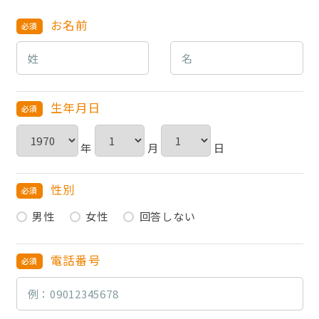
お名前
HOME
無料会員登録
生年月日
ログイン
年
月
日
キープした求人
0
性別
最近見た求人
男性
女性
回答しない
お問い合わせ
掲載希望の方へ
電話番号