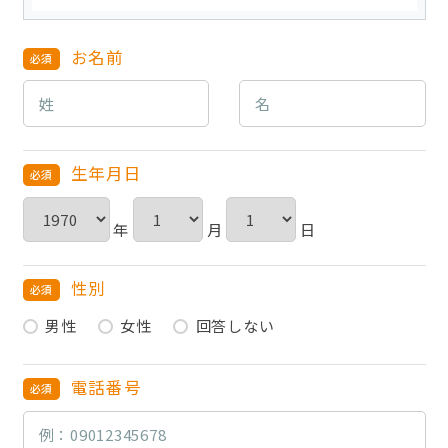
お名前
HOME
無料会員登録
生年月日
ログイン
年
月
日
キープした求人
0
最近見た求人
性別
お問い合わせ
男性
女性
回答しない
掲載希望の方へ
電話番号