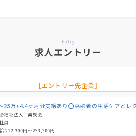
0
最近見た求人
掲載希望の方へ
Entry
求人エントリー
［エントリー先企業］
万～25万+4.4ヶ月分支給あり⭕高齢者の生活ケアとレ
会福祉法人 寿泉会
社員
給
212,300円～253,300円