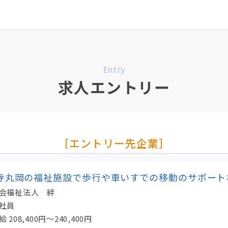
0
最近見た求人
掲載希望の方へ
Entry
求人エントリー
［エントリー先企業］
寺丸岡の福祉施設で歩行や車いすでの移動のサポート
会福祉法人 絆
社員
給
208,400円～240,400円