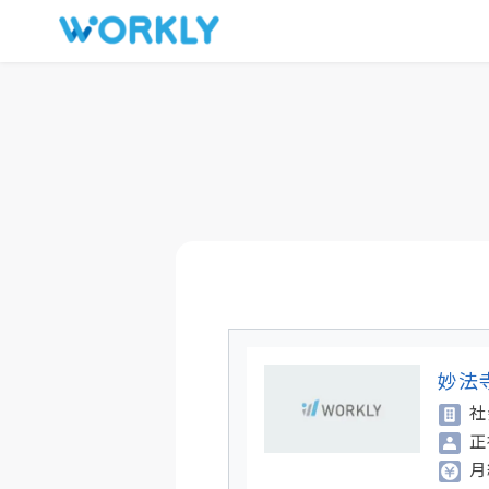
キープした求人
お問い合わせ
妙法
社
正
月